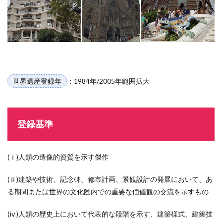
概要
1.2.1
アント
ニ・ガ
ウディ
とは何
者か？
1.2.2
世界遺産登録年
：1984年/2005年範囲拡大
ガウデ
ィ作品
の特徴
につい
登録基準
て
2
アン
(ⅰ)人類の造像的資質を示す傑作
ト
ニ・
ガウ
(ⅱ)建築や技術、記念碑、都市計画、景観設計の発展において、あ
ディ
る期間または世界の文化圏内での重要な価値観の交流を示すもの
の作
品
群
(ⅳ)人類の歴史上において代表的な段階を示す、建築様式、建築技
一覧