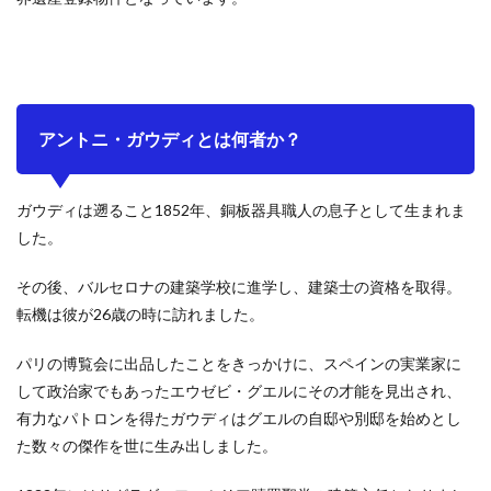
リョ
2.5
カ
サ・
ビセ
ンス
アントニ・ガウディとは何者か？
2.6
グエ
ル邸
ガウディは遡ること1852年、銅板器具職人の息子として生まれま
した。
2.7
コロ
ニ
その後、バルセロナの建築学校に進学し、建築士の資格を取得。
ア・
転機は彼が26歳の時に訪れました。
グエ
ル教
会
パリの博覧会に出品したことをきっかけに、スペインの実業家に
して政治家でもあったエウゼビ・グエルにその才能を見出され、
2.8
カ
有力なパトロンを得たガウディはグエルの自邸や別邸を始めとし
サ・
た数々の傑作を世に生み出しました。
カル
ベ