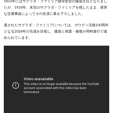
1833年にはサグラダ・ファミリア贖罪聖堂の建築主任となりまし
2.9
たが、1926年、未完のサグラダ・ファミリアを残したまま、唐突
ベリ
な交通事故によってその生涯に幕を下ろしました。
ェス
グア
ルド
遺されたサグラダ・ファミリアについては、ガウディ没後100周年
となる2026年の完成を目指し、建築と保護・修復が同時進行で進
められています。