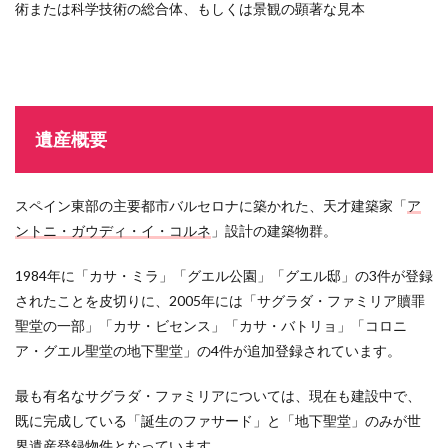
術または科学技術の総合体、もしくは景観の顕著な見本
2.1
サグ
ラ
ダ・
ファ
ミリ
遺産概要
ア贖
罪聖
堂
スペイン東部の主要都市バルセロナに築かれた、天才建築家「
ア
2.2
グエ
ントニ・ガウディ・イ・コルネ
」設計の建築物群。
ル公
園
1984年に「カサ・ミラ」「グエル公園」「グエル邸」の3件が登録
2.3
されたことを皮切りに、2005年には「サグラダ・ファミリア贖罪
カ
聖堂の一部」「カサ・ビセンス」「カサ・バトリョ」「コロニ
サ・
ア・グエル聖堂の地下聖堂」の4件が追加登録されています。
ミラ
2.4
最も有名なサグラダ・ファミリアについては、現在も建設中で、
カ
既に完成している「誕生のファサード」と「地下聖堂」のみが世
サ・
バト
界遺産登録物件となっています。