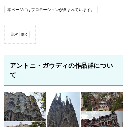
本ページにはプロモーションが含まれています。
目次
1
アン
ト
ニ・
ガウ
アントニ・ガウディの作品群につい
ディ
の作
て
品群
につ
いて
1.1
登録
基準
1.2
遺産