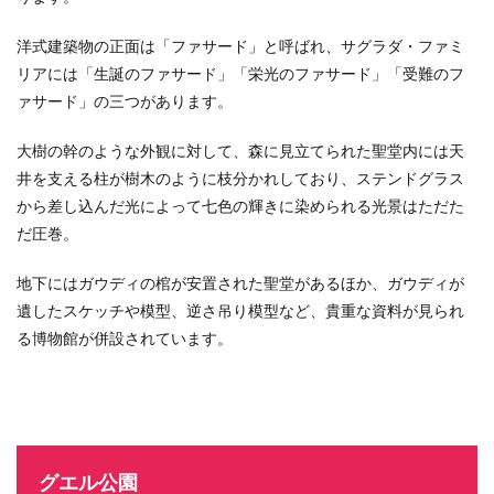
洋式建築物の正面は「ファサード」と呼ばれ、サグラダ・ファミ
リアには「生誕のファサード」「栄光のファサード」「受難のフ
ァサード」の三つがあります。
大樹の幹のような外観に対して、森に見立てられた
聖堂内には
天
井を支える柱が樹木のように
枝分かれしており、ステンドグラス
から差し込んだ光によって七色の輝きに染められる光景はただた
だ圧巻。
地下にはガウディの棺が安置された聖堂があるほか、ガウディが
遺したスケッチや模型、逆さ吊り模型など、貴重な資料が見られ
る博物館が併設されています。
グエル公園