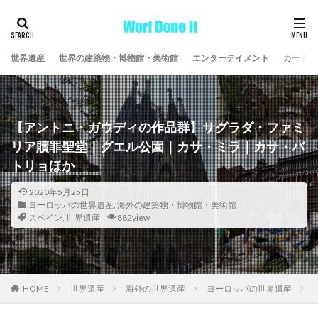
世界遺産
世界の建築物・博物館・美術館
エンターテイメント
カーライ
【アントニ・ガウディの作品群】サグラダ・ファミ
リア贖罪聖堂｜グエル公園｜カサ・ミラ｜カサ・バ
トリョほか
2020年5月25日
ヨーロッパの世界遺産
,
海外の建築物・博物館・美術館
スペイン
,
世界遺産
882view
HOME
世界遺産
海外の世界遺産
ヨーロッパの世界遺産