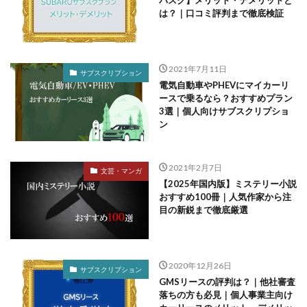
バスク】メリット・デメリットと
は？｜口コミ評判まで徹底検証
2021年7月11日
サブスクリプション
電気自動車やPHEVにマイカーリ
ースで乗るなら？おすすめプラン
3選｜個人向けサブスクリプショ
ン
2021年2月7日
文芸・マンガ
【2025年国内版】ミステリー小説
おすすめ100冊｜人気作家から注
目の新鋭まで徹底厳選
2020年12月26日
サブスクリプション
GMSリースの評判は？｜他社審査
落ちの方も必見｜個人事業主向け