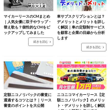
マイカーリースのCMまとめ
車サブスクリプションとは？
｜人気女優に双子やラップ・
デメリットとメリットを詳し
替え歌も？個性的なCMをピ
く解説｜車の定額制サービス
ックアップしてみました
を顧客と企業の目線から分析
します
続きを読む
続きを読む
定額ニコノリパックの審査に
ニコニコマイカーリース【定
通過するコツとは？｜リース
額ニコノリパック】のメリッ
審査のポイントを大公開
ト・デメリットを詳しく解説