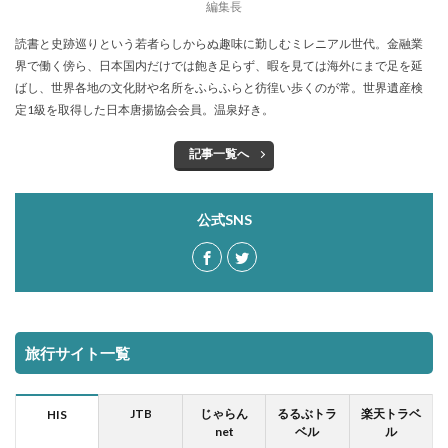
編集長
読書と史跡巡りという若者らしからぬ趣味に勤しむミレニアル世代。金融業
界で働く傍ら、日本国内だけでは飽き足らず、暇を見ては海外にまで足を延
ばし、世界各地の文化財や名所をふらふらと彷徨い歩くのが常。世界遺産検
定1級を取得した日本唐揚協会会員。温泉好き。
記事一覧へ
公式SNS
旅行サイト一覧
JTB
じゃらん
るるぶトラ
楽天トラベ
HIS
net
ベル
ル