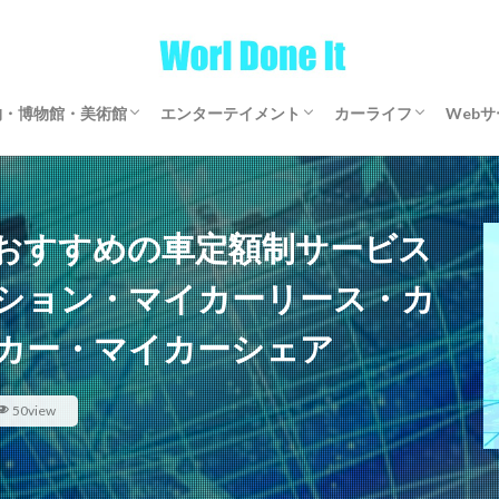
物・博物館・美術館
エンターテイメント
カーライフ
Web
物・博物館・美術館
物・博物館・美術館
ゲーム
文芸・マンガ
映画・アニメ・ドラマ
音楽
サブスクリプション
マイカーリース
カーシェアリング
レンタカー
【全国区】定額モビ
Word
アフ
仮想
おすすめの車定額制サービス
ション・マイカーリース・カ
カー・マイカーシェア
50view