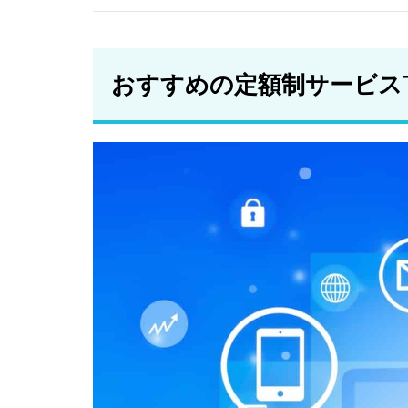
レン
タカ
ー
おすすめの定額制サービスT
2.5
マイ
カー
シェ
ア