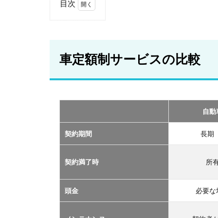
目次
1
車
定
額
車定額制サービスの比較
制
サ
ー
ビ
ス
の
自動
比
較
契約期間
長期
2
おす
契約満了時
所
すめ
の定
額制
頭金
必要な
サー
ビス