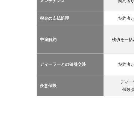
メンテナンス
契約者
TOP
３
2.1
税金の支払処理
契約者
車サ
ブス
クリ
中途解約
残債を一括
プシ
ョン
2.2
ディーラーとの値引交渉
契約者
マイ
カー
リー
ディー
任意保険
ス
保険
2.3
カー
シェ
アリ
ング
2.4