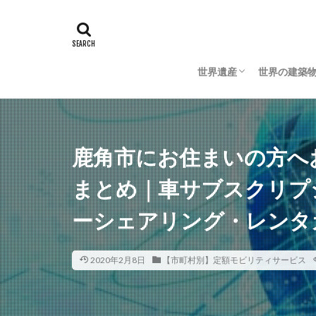
世界遺産
世界の建築
日本の世界遺産
海外の世界遺産
日本の建築
海外の建築
鹿角市にお住まいの方へ
まとめ｜車サブスクリプ
ーシェアリング・レンタ
2020年2月8日
【市町村別】定額モビリティサービス