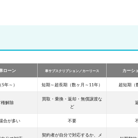
車ローン
カーシ
車サブスクリプション／カーリース
（5年～）
短期～超長期（数ヶ月～11年）
超短期（
買取・乗換・返却・無償譲渡な
有権解除
ど
場合が多い
不要
契約者が自分で対応するか、メ