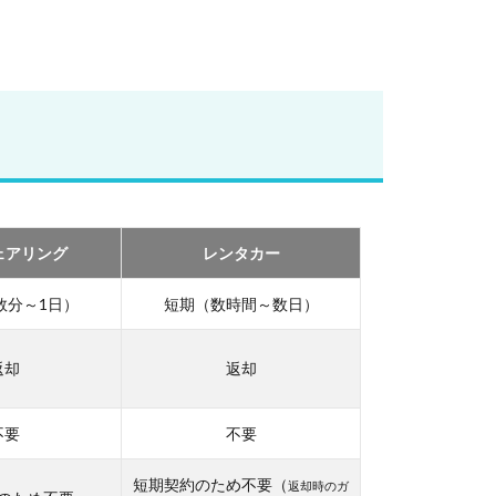
ェアリング
レンタカー
数分～1日）
短期（数時間～数日）
返却
返却
不要
不要
短期契約のため不要（
返却時のガ