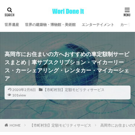
世界遺産
世界の建築物・博物館・美術館
エンターテイメント
カーライ
高岡市にお住まいの方へおすすめの車定額制サービ
スまとめ｜車サブスクリプション・マイカーリー
ス・カーシェアリング・レンタカー・マイカーシェ
ア
2020年2月8日
【市町村別】定額モビリティサービス
101view
HOME
【市町村別】定額モビリティサービス
高岡市にお住まいの