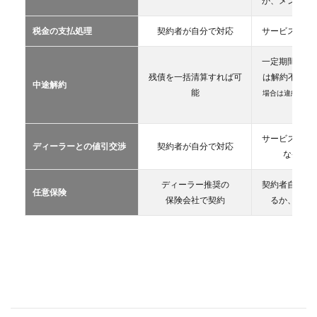
か、メンテン
マイ
カー
税金の支払処理
契約者が自分で対応
サービス提供
リー
ス
一定期間が経
2.3
残債を一括清算すれば可
は解約不可
（
中途解約
カー
能
場合は違約金や
シェ
生）
アリ
ング
サービス提供
ディーラーとの値引交渉
契約者が自分で対応
2.4
な条件を
レン
タカ
ディーラー推奨の
契約者自が自
ー
任意保険
保険会社で契約
るか、契約
2.5
マイ
カー
シェ
ア