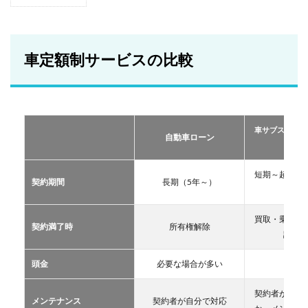
1
車定
額制
サー
ビス
車定額制サービスの比較
の比
較
2
おす
すめ
車サブスクリプ
の定
自動車ローン
ーリー
額制
サー
ビス
短期～超長期
契約期間
長期（5年～）
TOP
11年
３
買取・乗換・
2.1
契約満了時
所有権解除
譲渡な
車サ
ブス
クリ
頭金
必要な場合が多い
不要
プシ
ョン
契約者が自分
メンテナンス
契約者が自分で対応
2.2