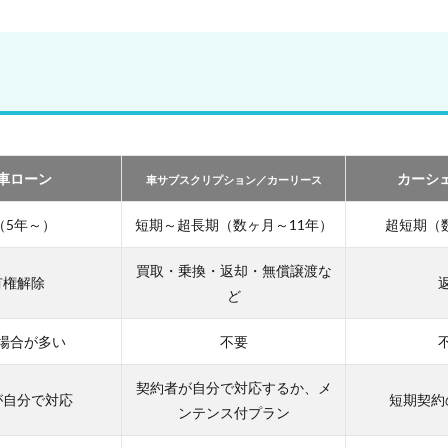
車ローン
カーシ
車サブスクリプション／カーリース
（5年～）
短期～超長期（数ヶ月～11年）
超短期（
買取・乗換・返却・無償譲渡な
有権解除
ど
場合が多い
不要
契約者が自分で対応するか、メ
が自分で対応
短期契約
ンテンス付プラン