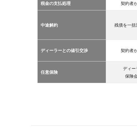
2.1
税金の支払処理
契約者
車サ
ブス
クリ
中途解約
残債を一括
プシ
ョン
2.2
ディーラーとの値引交渉
契約者
マイ
カー
リー
ディー
任意保険
ス
保険
2.3
カー
シェ
アリ
ング
2.4
レン
タカ