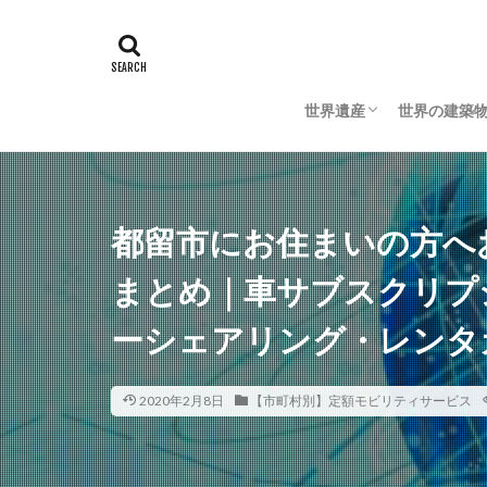
世界遺産
世界の建築
日本の世界遺産
海外の世界遺産
日本の建築
海外の建築
都留市にお住まいの方へ
まとめ｜車サブスクリプ
ーシェアリング・レンタ
2020年2月8日
【市町村別】定額モビリティサービス