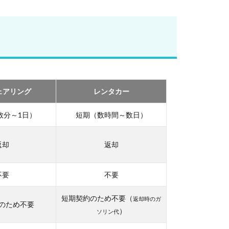
ェアリング
レンタカー
数分～1日）
短期（数時間～数日）
返却
返却
不要
不要
短期契約のため不要（
返却時のガ
のため不要
）
ソリン代