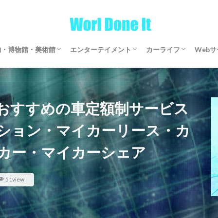
物・博物館・美術館
エンターテイメント
カーライフ
Web
物・博物館・美術館
物・博物館・美術館
ゲーム
文芸・マンガ
映画・アニメ・ドラマ
音楽
サブスクリプション
マイカーリース
カーシェアリング
レンタカー
【全国区】定額モビ
Word
アフ
仮想
おすすめの車定額制サービス
ション・マイカーリース・カ
カー・マイカーシェア
51view