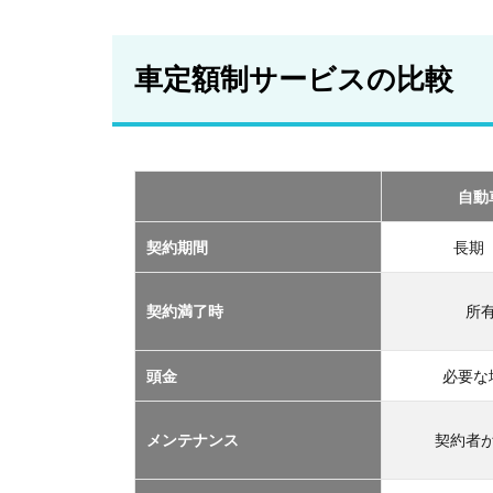
車
定
額
車定額制サービスの比較
制
サ
ー
ビ
ス
の
自動
比
較
契約期間
長期
2
おす
契約満了時
所
すめ
の定
額制
頭金
必要な
サー
ビス
メンテナンス
契約者
TOP
３