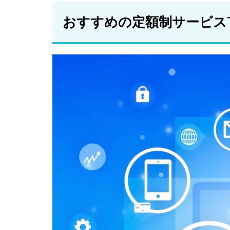
ー
おすすめの定額制サービスT
2.5
マイ
カー
シェ
ア