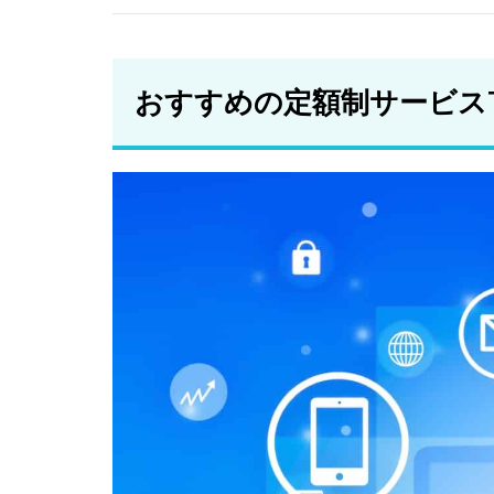
レン
タカ
ー
おすすめの定額制サービスT
2.5
マイ
カー
シェ
ア