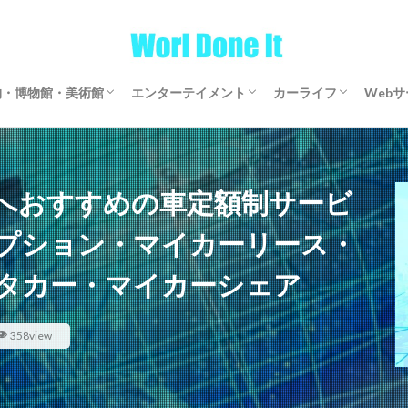
物・博物館・美術館
エンターテイメント
カーライフ
Web
物・博物館・美術館
物・博物館・美術館
ゲーム
文芸・マンガ
映画・アニメ・ドラマ
音楽
サブスクリプション
マイカーリース
カーシェアリング
レンタカー
【全国区】定額モビ
Word
アフ
仮想
へおすすめの車定額制サービ
プション・マイカーリース・
タカー・マイカーシェア
358view