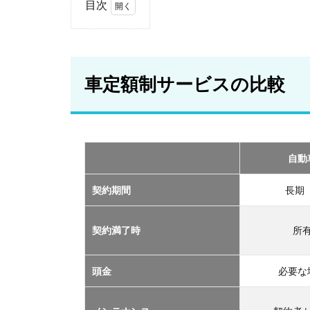
目次
1
車
定
額
車定額制サービスの比較
制
サ
ー
ビ
ス
の
自動
比
較
契約期間
長期
2
おす
契約満了時
所
すめ
の定
額制
頭金
必要な
サー
ビス