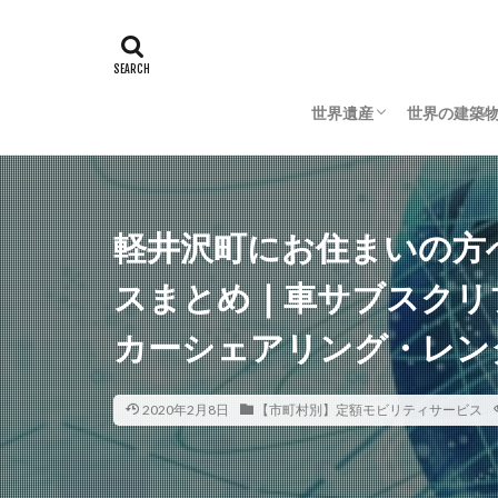
世界遺産
世界の建築
日本の世界遺産
海外の世界遺産
日本の建築
海外の建築
軽井沢町にお住まいの方
スまとめ｜車サブスクリ
カーシェアリング・レン
2020年2月8日
【市町村別】定額モビリティサービス