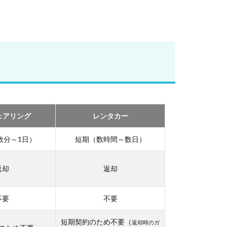
ェアリング
レンタカー
数分～1日）
短期（数時間～数日）
返却
返却
不要
不要
短期契約のため不要（
返却時のガ