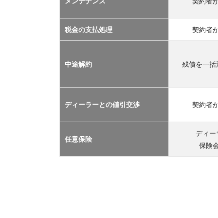
メンテナンス
契約者
TOP
３
2.1
税金の支払処理
契約者
車サ
ブス
クリ
中途解約
残債を一括
プシ
ョン
2.2
ディーラーとの値引交渉
契約者
マイ
カー
リー
ディー
任意保険
ス
保険
2.3
カー
シェ
アリ
ング
2.4