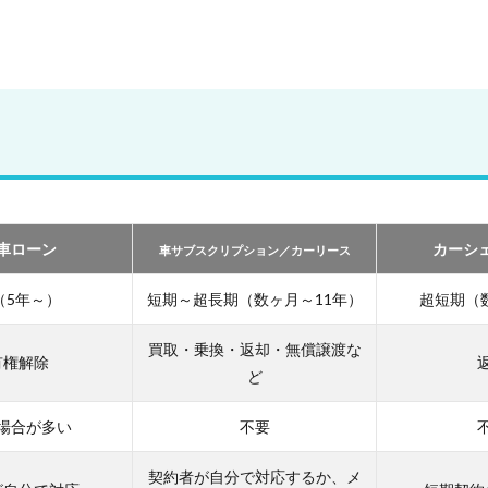
車ローン
カーシ
車サブスクリプション／カーリース
（5年～）
短期～超長期（数ヶ月～11年）
超短期（
買取・乗換・返却・無償譲渡な
有権解除
ど
場合が多い
不要
契約者が自分で対応するか、メ