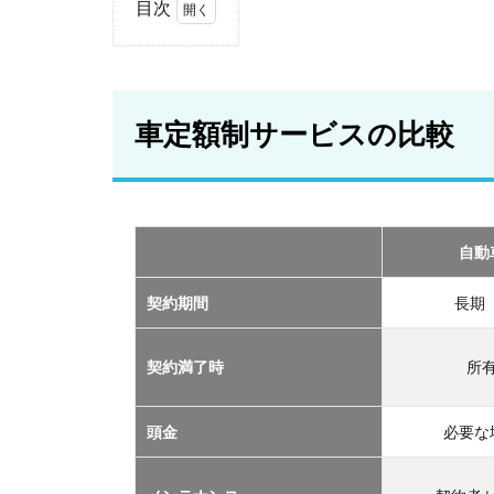
目次
1
車
定
額
車定額制サービスの比較
制
サ
ー
ビ
ス
の
自動
比
較
契約期間
長期
2
おす
契約満了時
所
すめ
の定
額制
頭金
必要な
サー
ビス