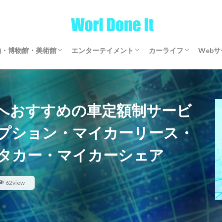
物・博物館・美術館
エンターテイメント
カーライフ
Web
物・博物館・美術館
物・博物館・美術館
ゲーム
文芸・マンガ
映画・アニメ・ドラマ
音楽
サブスクリプション
マイカーリース
カーシェアリング
レンタカー
【全国区】定額モビ
Word
アフ
仮想
へおすすめの車定額制サービ
プション・マイカーリース・
タカー・マイカーシェア
62view