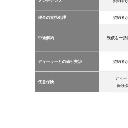
メンテナンス
契約者
TOP
３
2.1
税金の支払処理
契約者
車サ
ブス
クリ
中途解約
残債を一括
プシ
ョン
2.2
ディーラーとの値引交渉
契約者
マイ
カー
リー
ディー
任意保険
ス
保険
2.3
カー
シェ
アリ
ング
2.4