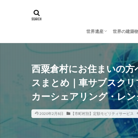
世界遺産
世界の建築
日本の世界遺産
海外の世界遺産
日本の建築
海外の建築
西粟倉村にお住まいの方
スまとめ｜車サブスクリ
カーシェアリング・レン
2020年2月8日
【市町村別】定額モビリティサービス