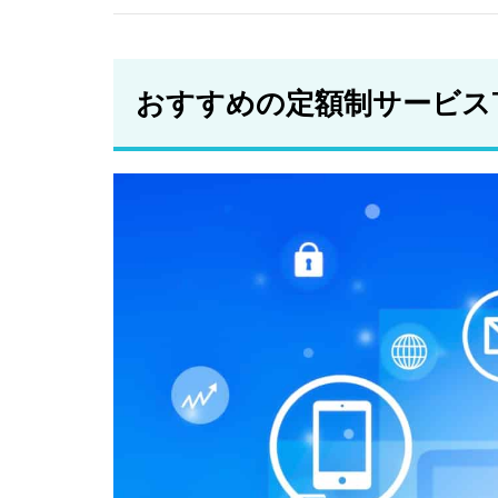
レン
タカ
ー
おすすめの定額制サービスT
2.5
マイ
カー
シェ
ア