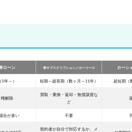
車ローン
カーシ
車サブスクリプション／カーリース
（5年～）
短期～超長期（数ヶ月～11年）
超短期（
買取・乗換・返却・無償譲渡な
有権解除
ど
場合が多い
不要
契約者が自分で対応するか、メ