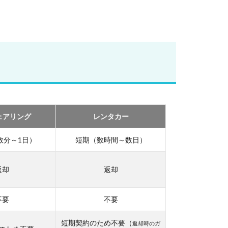
ェアリング
レンタカー
数分～1日）
短期（数時間～数日）
返却
返却
不要
不要
短期契約のため不要（
返却時のガ