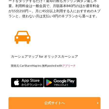
ードをタッチするだけ！返却の際もガソリン満タン返し不
要。利用料金は一般会員で、月額基本840円のほか通常料金
が15分210円～。月に45分以上利用する人におすすめのＡプ
ランと、使わない月は支払い0円のＢプランから選べます。
カーシェアマップ for オリックスカーシェア
開発元:
CarShareMap Inc.
無料
posted with
アプリーチ
公式サイトへ