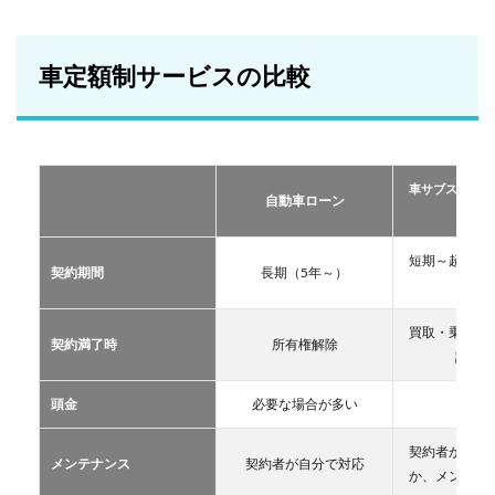
車定
額制
サー
ビス
車定額制サービスの比較
の比
較
2
おす
すめ
車サブスクリプ
の定
自動車ローン
ーリー
額制
サー
ビス
短期～超長期
契約期間
長期（5年～）
TOP
11年
３
買取・乗換・
2.1
契約満了時
所有権解除
譲渡な
車サ
ブス
クリ
頭金
必要な場合が多い
不要
プシ
ョン
契約者が自分
メンテナンス
契約者が自分で対応
2.2
か、メンテン
マイ