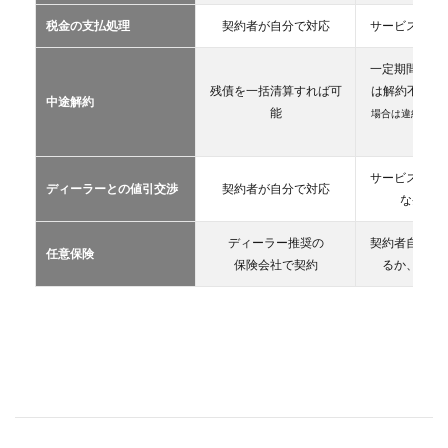
カー
税金の支払処理
契約者が自分で対応
サービス提供
リー
ス
一定期間が経
2.3
残債を一括清算すれば可
は解約不可
（
中途解約
カー
能
場合は違約金や
シェ
生）
アリ
ング
サービス提供
ディーラーとの値引交渉
契約者が自分で対応
2.4
な条件を
レン
タカ
ディーラー推奨の
契約者自が自
ー
任意保険
保険会社で契約
るか、契約
2.5
マイ
カー
シェ
ア