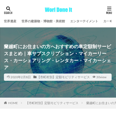
世界遺産
世界の建築物・博物館・美術館
エンターテイメント
カーライ
蘭越町にお住まいの方へおすすめの車定額制サービ
スまとめ｜車サブスクリプション・マイカーリー
ス・カーシェアリング・レンタカー・マイカーシェ
ア
2020年2月8日
【市町村別】定額モビリティサービス
30view
HOME
【市町村別】定額モビリティサービス
蘭越町にお住まいの