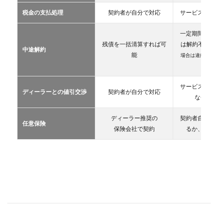
カー
税金の支払処理
契約者が自分で対応
サービス提供
リー
ス
一定期間が経
2.3
残債を一括清算すれば可
は解約不可
（
中途解約
カー
能
場合は違約金や
シェ
生）
アリ
ング
サービス提供
ディーラーとの値引交渉
契約者が自分で対応
2.4
な条件を
レン
タカ
ディーラー推奨の
契約者自が自
ー
任意保険
保険会社で契約
るか、契約
2.5
マイ
カー
シェ
ア