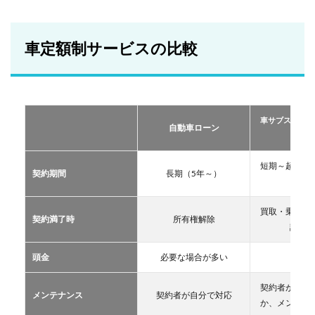
車定
額制
サー
ビス
車定額制サービスの比較
の比
較
2
おす
すめ
車サブスクリプ
の定
自動車ローン
ーリー
額制
サー
ビス
短期～超長期
契約期間
長期（5年～）
TOP
11年
３
買取・乗換・
2.1
契約満了時
所有権解除
譲渡な
車サ
ブス
クリ
頭金
必要な場合が多い
不要
プシ
ョン
契約者が自分
メンテナンス
契約者が自分で対応
2.2
か、メンテン
マイ