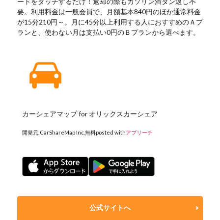
ードをタッチするだけ！返却の際もガソリン満タン返し不
要。利用料金は一般会員で、月額基本840円のほか通常料金
が15分210円～。月に45分以上利用する人におすすめのＡプ
ランと、使わない月は支払い0円のＢプランから選べます。
カーシェアマップ for オリックスカーシェア
開発元:
CarShareMap Inc.
無料
posted with
アプリーチ
公式サイトへ