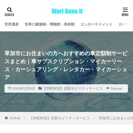
世界遺産
世界の建築物・博物館・美術館
エンターテイメント
カーライ
草加市にお住まいの方へおすすめの車定額制サービ
スまとめ｜車サブスクリプション・マイカーリー
ス・カーシェアリング・レンタカー・マイカーシェ
ア
2020年2月8日
【市町村別】定額モビリティサービス
56view
HOME
【市町村別】定額モビリティサービス
草加市にお住まいの