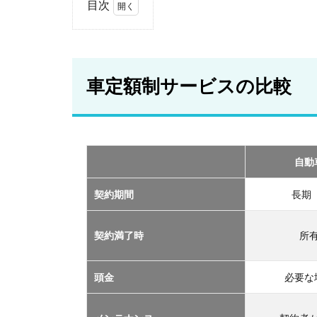
目次
1
車
定
額
車定額制サービスの比較
制
サ
ー
ビ
ス
の
自動
比
較
契約期間
長期
2
おす
契約満了時
所
すめ
の定
額制
頭金
必要な
サー
ビス