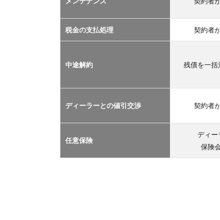
メンテナンス
契約者
TOP
３
2.1
税金の支払処理
契約者
車サ
ブス
クリ
中途解約
残債を一括
プシ
ョン
2.2
ディーラーとの値引交渉
契約者
マイ
カー
リー
ディー
任意保険
ス
保険
2.3
カー
シェ
アリ
ング
2.4