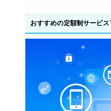
レン
タカ
ー
おすすめの定額制サービスT
2.5
マイ
カー
シェ
ア