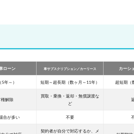
車ローン
カーシ
車サブスクリプション／カーリース
（5年～）
短期～超長期（数ヶ月～11年）
超短期（
買取・乗換・返却・無償譲渡な
有権解除
ど
場合が多い
不要
契約者が自分で対応するか、メ