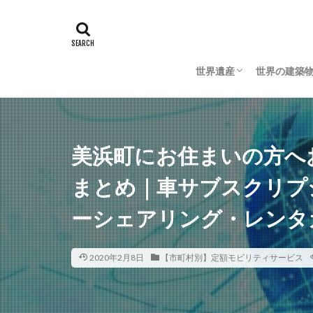
世界遺産
世界の建築
日本の世界遺産
海外の世界遺産
日本の建築
海外の建築
美浜町にお住まいの方へ
まとめ｜車サブスクリプ
ーシェアリング・レンタ
2020年2月8日
【市町村別】定額モビリティサービス