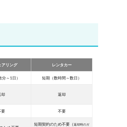
ェアリング
レンタカー
数分～1日）
短期（数時間～数日）
返却
返却
不要
不要
短期契約のため不要（
返却時のガ