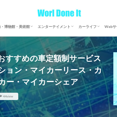
物・博物館・美術館
エンターテイメント
カーライフ
Web
物・博物館・美術館
物・博物館・美術館
ゲーム
文芸・マンガ
映画・アニメ・ドラマ
音楽
サブスクリプション
マイカーリース
カーシェアリング
レンタカー
【全国区】定額モビ
Word
アフ
仮想
おすすめの車定額制サービス
ション・マイカーリース・カ
カー・マイカーシェア
44view