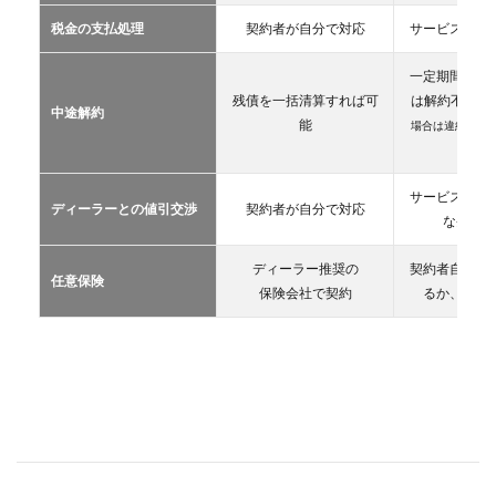
カー
税金の支払処理
契約者が自分で対応
サービス提供
リー
ス
一定期間が経
2.3
残債を一括清算すれば可
は解約不可
（
中途解約
カー
能
場合は違約金や
シェ
生）
アリ
ング
サービス提供
ディーラーとの値引交渉
契約者が自分で対応
2.4
な条件を
レン
タカ
ディーラー推奨の
契約者自が自
ー
任意保険
保険会社で契約
るか、契約
2.5
マイ
カー
シェ
ア