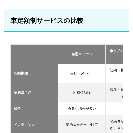
車定
額制
サー
ビス
車定額制サービスの比較
の比
較
2
おす
すめ
車サブスクリプ
の定
自動車ローン
ーリー
額制
サー
ビス
短期～超長期
契約期間
長期（5年～）
TOP
11年
３
買取・乗換・
2.1
契約満了時
所有権解除
譲渡な
車サ
ブス
クリ
頭金
必要な場合が多い
不要
プシ
ョン
契約者が自分
メンテナンス
契約者が自分で対応
2.2
か、メンテン
マイ