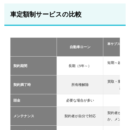
額制
サー
ビス
車定額制サービスの比較
の比
較
2
おす
すめ
車サブスクリプ
の定
自動車ローン
ーリー
額制
サー
ビス
短期～超長期
契約期間
長期（5年～）
TOP
11年
３
買取・乗換・
2.1
契約満了時
所有権解除
譲渡な
車サ
ブス
クリ
頭金
必要な場合が多い
不要
プシ
ョン
契約者が自分
メンテナンス
契約者が自分で対応
2.2
か、メンテン
マイ
カー