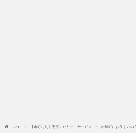
HOME
【市町村別】定額モビリティサービス
粕屋町にお住まいの