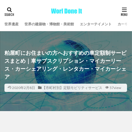
世界遺産
世界の建築物・博物館・美術館
エンターテイメント
カーライ
粕屋町にお住まいの方へおすすめの車定額制サービ
スまとめ｜車サブスクリプション・マイカーリー
ス・カーシェアリング・レンタカー・マイカーシェ
ア
2020年2月8日
【市町村別】定額モビリティサービス
57view