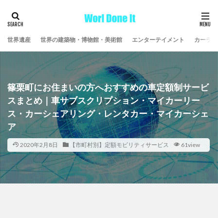
世界遺産
世界の建築物・博物館・美術館
エンターテイメント
カーライ
篠栗町にお住まいの方へおすすめの車定額制サービ
スまとめ｜車サブスクリプション・マイカーリー
ス・カーシェアリング・レンタカー・マイカーシェ
ア
2020年2月8日
【市町村別】定額モビリティサービス
61view