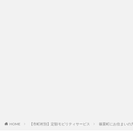
HOME
【市町村別】定額モビリティサービス
篠栗町にお住まいの