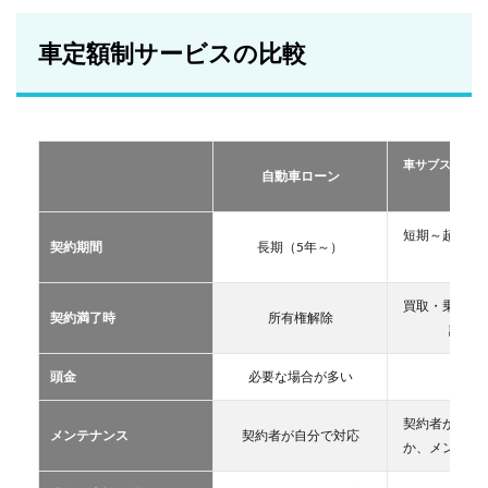
額制
サー
ビス
車定額制サービスの比較
の比
較
2
おす
すめ
車サブスクリプ
の定
自動車ローン
ーリー
額制
サー
ビス
短期～超長期
契約期間
長期（5年～）
TOP
11年
３
買取・乗換・
2.1
契約満了時
所有権解除
譲渡な
車サ
ブス
クリ
頭金
必要な場合が多い
不要
プシ
ョン
契約者が自分
メンテナンス
契約者が自分で対応
2.2
か、メンテン
マイ
カー