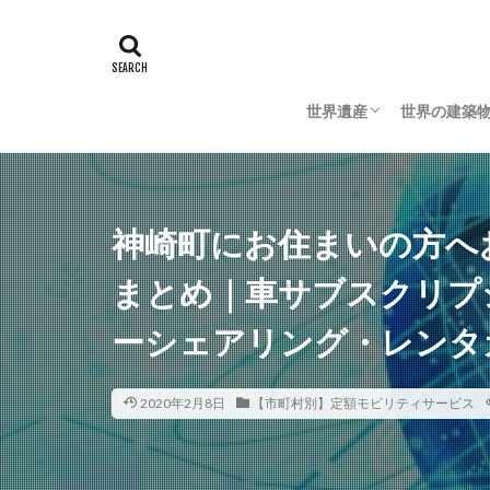
世界遺産
世界の建築
日本の世界遺産
海外の世界遺産
日本の建築
海外の建築
神崎町にお住まいの方へ
まとめ｜車サブスクリプ
ーシェアリング・レンタ
2020年2月8日
【市町村別】定額モビリティサービス