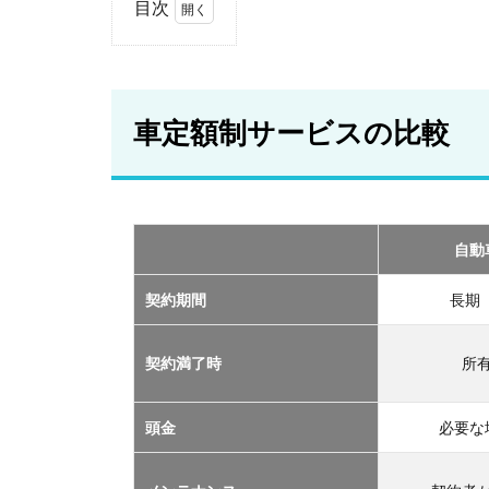
目次
1
車
定
額
車定額制サービスの比較
制
サ
ー
ビ
ス
の
自動
比
較
契約期間
長期
2
おす
契約満了時
所
すめ
の定
額制
頭金
必要な
サー
ビス