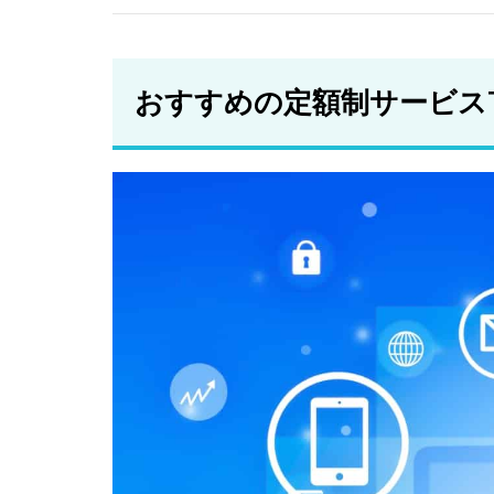
レン
タカ
ー
おすすめの定額制サービスT
2.5
マイ
カー
シェ
ア