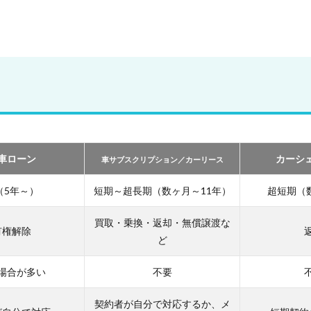
車ローン
カーシ
車サブスクリプション／カーリース
（5年～）
短期～超長期（数ヶ月～11年）
超短期（
買取・乗換・返却・無償譲渡な
有権解除
ど
場合が多い
不要
契約者が自分で対応するか、メ