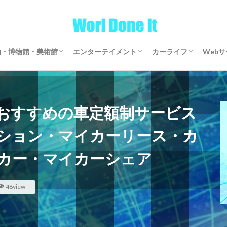
物・博物館・美術館
エンターテイメント
カーライフ
Web
物・博物館・美術館
物・博物館・美術館
ゲーム
文芸・マンガ
映画・アニメ・ドラマ
音楽
サブスクリプション
マイカーリース
カーシェアリング
レンタカー
【全国区】定額モビ
Word
アフ
仮想
おすすめの車定額制サービス
ション・マイカーリース・カ
カー・マイカーシェア
48view