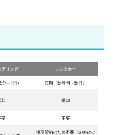
ェアリング
レンタカー
数分～1日）
短期（数時間～数日）
返却
返却
不要
不要
短期契約のため不要（
返却時のガ