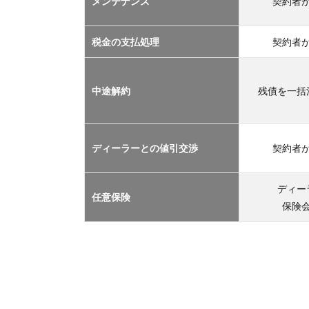
メンテナンス
契約者
TOP
３
2.1
税金の支払処理
契約者
車サ
ブス
クリ
中途解約
残債を一括
プシ
ョン
2.2
ディーラーとの値引交渉
契約者
マイ
カー
リー
ディー
任意保険
ス
保険
2.3
カー
シェ
アリ
ング
2.4