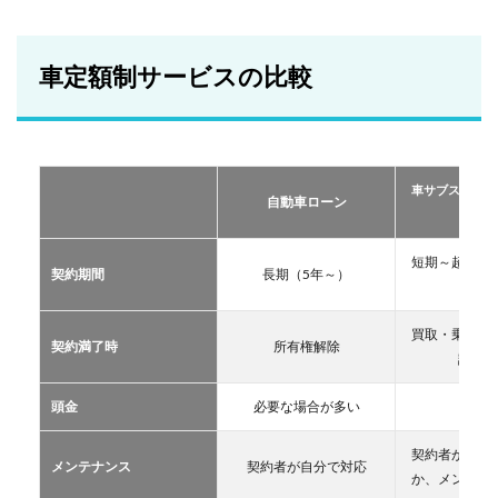
車定
額制
サー
ビス
車定額制サービスの比較
の比
較
2
おす
すめ
車サブスクリプ
の定
自動車ローン
ーリー
額制
サー
ビス
短期～超長期
契約期間
長期（5年～）
TOP
11年
３
買取・乗換・
2.1
契約満了時
所有権解除
譲渡な
車サ
ブス
クリ
頭金
必要な場合が多い
不要
プシ
ョン
契約者が自分
メンテナンス
契約者が自分で対応
2.2
か、メンテン
マイ