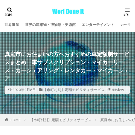
世界遺産
世界の建築物・博物館・美術館
エンターテイメント
カーライ
真庭市にお住まいの方へおすすめの車定額制サービ
スまとめ｜車サブスクリプション・マイカーリー
ス・カーシェアリング・レンタカー・マイカーシェ
ア
2020年2月8日
【市町村別】定額モビリティサービス
55view
HOME
【市町村別】定額モビリティサービス
真庭市にお住まいの