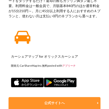
ードをタッチするだけ！返却の際もガソリン満タン返し不
要。利用料金は一般会員で、月額基本840円のほか通常料金
が15分210円～。月に45分以上利用する人におすすめのＡプ
ランと、使わない月は支払い0円のＢプランから選べます。
カーシェアマップ for オリックスカーシェア
開発元:
CarShareMap Inc.
無料
posted with
アプリーチ
公式サイトへ