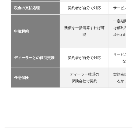
カー
税金の支払処理
契約者が自分で対応
サービス提供
リー
ス
一定期間が経
2.3
残債を一括清算すれば可
は解約不可
（
中途解約
カー
能
場合は違約金や
シェ
生）
アリ
ング
サービス提供
ディーラーとの値引交渉
契約者が自分で対応
2.4
な条件を
レン
タカ
ディーラー推奨の
契約者自が自
ー
任意保険
保険会社で契約
るか、契約
2.5
マイ
カー
シェ
ア