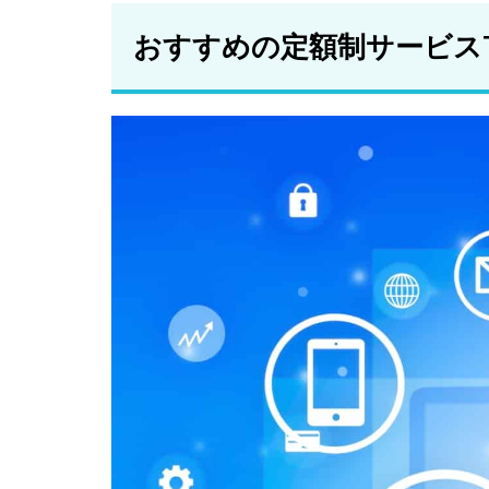
ー
おすすめの定額制サービスT
2.5
マイ
カー
シェ
ア