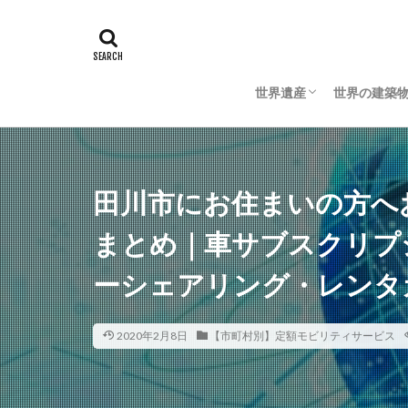
世界遺産
世界の建築
日本の世界遺産
海外の世界遺産
日本の建築
海外の建築
田川市にお住まいの方へ
まとめ｜車サブスクリプ
ーシェアリング・レンタ
2020年2月8日
【市町村別】定額モビリティサービス