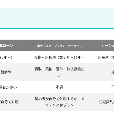
車ローン
カーシ
車サブスクリプション／カーリース
（5年～）
短期～超長期（数ヶ月～11年）
超短期（
買取・乗換・返却・無償譲渡な
有権解除
ど
場合が多い
不要
契約者が自分で対応するか、メ
が自分で対応
短期契約
ンテンス付プラン