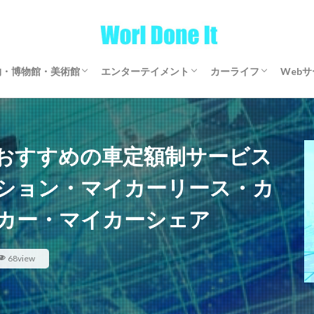
物・博物館・美術館
エンターテイメント
カーライフ
Web
物・博物館・美術館
物・博物館・美術館
ゲーム
文芸・マンガ
映画・アニメ・ドラマ
音楽
サブスクリプション
マイカーリース
カーシェアリング
レンタカー
【全国区】定額モビ
Word
アフ
仮想
おすすめの車定額制サービス
ション・マイカーリース・カ
カー・マイカーシェア
68view