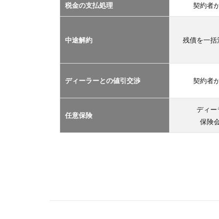
2.1
税金の支払処理
契約者
車サ
ブス
クリ
中途解約
残債を一括
プシ
ョン
2.2
ディーラーとの値引交渉
契約者
マイ
カー
リー
ディー
任意保険
ス
保険
2.3
カー
シェ
アリ
ング
2.4
レン
タカ