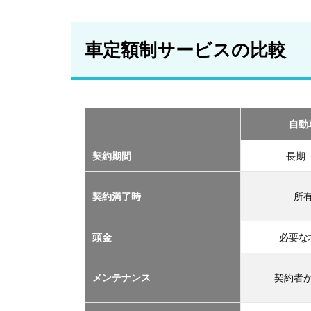
車
定
額
車定額制サービスの比較
制
サ
ー
ビ
ス
の
自動
比
較
契約期間
長期
2
おす
契約満了時
所
すめ
の定
額制
頭金
必要な
サー
ビス
メンテナンス
契約者
TOP
３