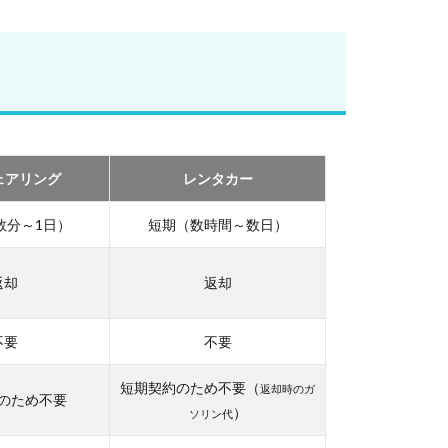
ェアリング
レンタカー
数分～1日）
短期（数時間～数日）
返却
返却
不要
不要
短期契約のため不要（
返却時のガ
のため不要
）
ソリン代