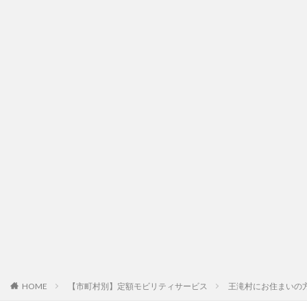
HOME
【市町村別】定額モビリティサービス
王滝村にお住まいの