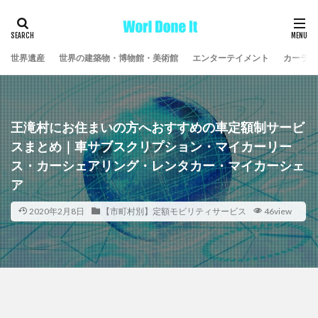
世界遺産
世界の建築物・博物館・美術館
エンターテイメント
カーライ
王滝村にお住まいの方へおすすめの車定額制サービ
スまとめ｜車サブスクリプション・マイカーリー
ス・カーシェアリング・レンタカー・マイカーシェ
ア
2020年2月8日
【市町村別】定額モビリティサービス
46view