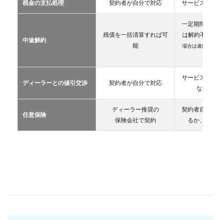
税金の支払処理
契約者が自分で対応
サービス提供
リー
ス
一定期間が経
2.3
残債を一括清算すれば可
は解約不可
（
中途解約
カー
能
場合は違約金や
シェ
生）
アリ
ング
サービス提供
ディーラーとの値引交渉
契約者が自分で対応
2.4
な条件を
レン
タカ
ディーラー推奨の
契約者自が自
ー
任意保険
保険会社で契約
るか、契約
2.5
マイ
カー
シェ
ア