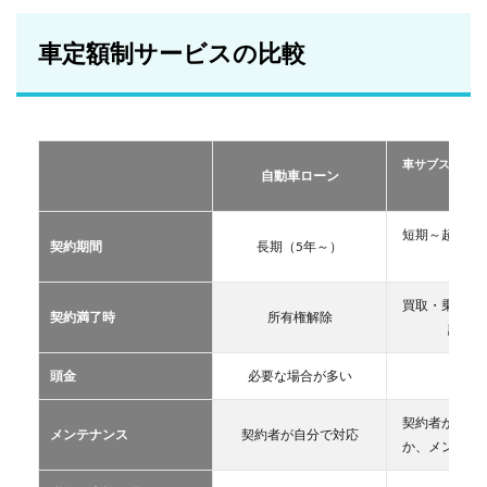
額制
サー
ビス
車定額制サービスの比較
の比
較
2
おす
すめ
車サブスクリプ
の定
自動車ローン
ーリー
額制
サー
ビス
短期～超長期
契約期間
長期（5年～）
TOP
11年
３
買取・乗換・
2.1
契約満了時
所有権解除
譲渡な
車サ
ブス
クリ
頭金
必要な場合が多い
不要
プシ
ョン
契約者が自分
メンテナンス
契約者が自分で対応
2.2
か、メンテン
マイ
カー