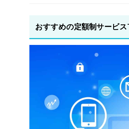
レン
タカ
ー
おすすめの定額制サービスT
2.5
マイ
カー
シェ
ア