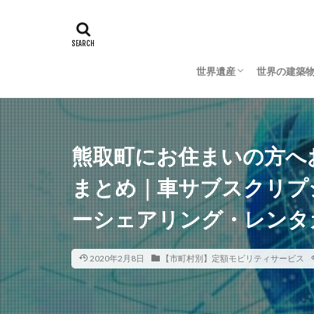
世界遺産
世界の建築
日本の世界遺産
海外の世界遺産
日本の建築
海外の建築
熊取町にお住まいの方へ
まとめ｜車サブスクリプ
ーシェアリング・レンタ
2020年2月8日
【市町村別】定額モビリティサービス