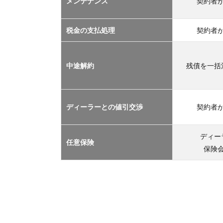
メンテナンス
契約者
TOP
３
2.1
税金の支払処理
契約者
車サ
ブス
クリ
中途解約
残債を一括
プシ
ョン
2.2
ディーラーとの値引交渉
契約者
マイ
カー
リー
ディー
任意保険
ス
保険
2.3
カー
シェ
アリ
ング
2.4