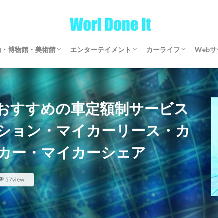
物・博物館・美術館
エンターテイメント
カーライフ
Web
物・博物館・美術館
物・博物館・美術館
ゲーム
文芸・マンガ
映画・アニメ・ドラマ
音楽
サブスクリプション
マイカーリース
カーシェアリング
レンタカー
【全国区】定額モビ
Word
アフ
仮想
おすすめの車定額制サービス
ション・マイカーリース・カ
カー・マイカーシェア
57view