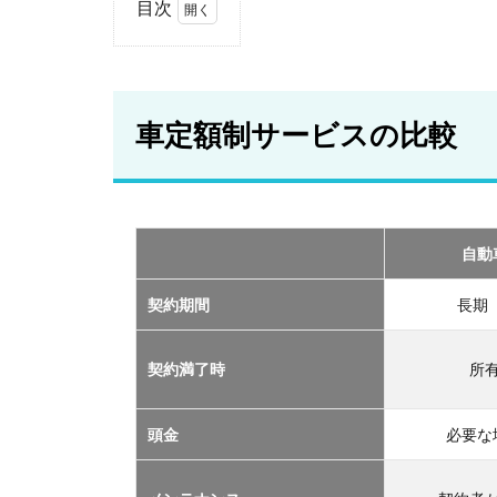
目次
1
車
定
額
車定額制サービスの比較
制
サ
ー
ビ
ス
の
自動
比
較
契約期間
長期
2
おす
契約満了時
所
すめ
の定
額制
頭金
必要な
サー
ビス