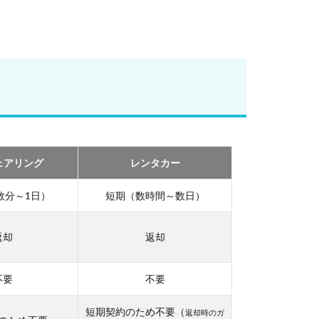
ェアリング
レンタカー
数分～1日）
短期（数時間～数日）
返却
返却
不要
不要
短期契約のため不要（
返却時のガ