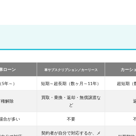
車ローン
カーシ
車サブスクリプション／カーリース
（5年～）
短期～超長期（数ヶ月～11年）
超短期（
買取・乗換・返却・無償譲渡な
有権解除
ど
場合が多い
不要
契約者が自分で対応するか、メ