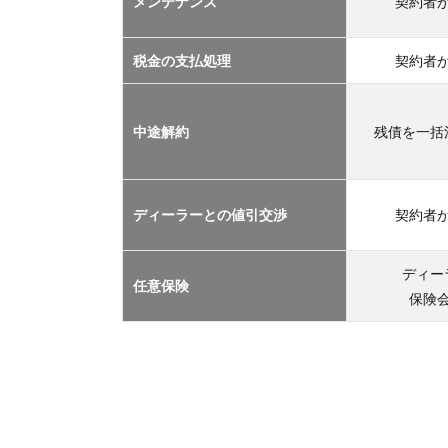
メンテナンス
契約者
TOP
３
2.1
税金の支払処理
契約者
車サ
ブス
クリ
中途解約
残債を一括
プシ
ョン
2.2
ディーラーとの値引交渉
契約者
マイ
カー
リー
ディー
任意保険
ス
保険
2.3
カー
シェ
アリ
ング
2.4