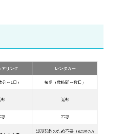
ェアリング
レンタカー
数分～1日）
短期（数時間～数日）
返却
返却
不要
不要
短期契約のため不要（
返却時のガ