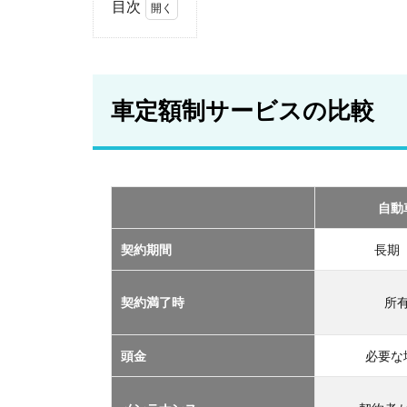
目次
1
車
定
額
車定額制サービスの比較
制
サ
ー
ビ
ス
の
自動
比
較
契約期間
長期
2
おす
契約満了時
所
すめ
の定
額制
頭金
必要な
サー
ビス