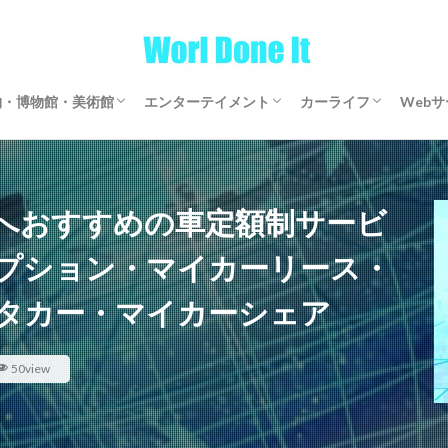
物・博物館・美術館
エンターテイメント
カーライフ
Web
物・博物館・美術館
物・博物館・美術館
ゲーム
文芸・マンガ
映画・アニメ・ドラマ
音楽
サブスクリプション
マイカーリース
カーシェアリング
レンタカー
【全国区】定額モビ
Word
アフ
仮想
へおすすめの車定額制サービ
プション・マイカーリース・
タカー・マイカーシェア
50view