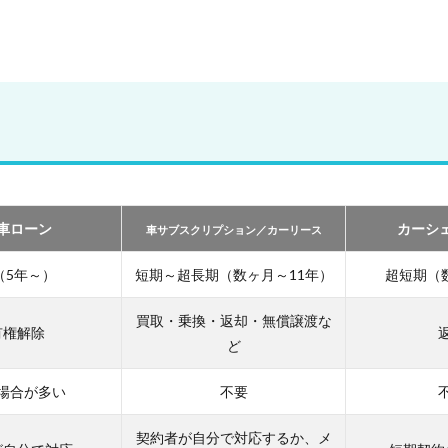
車ローン
カーシ
車サブスクリプション／カーリース
（5年～）
短期～超長期（数ヶ月～11年）
超短期（
買取・乗換・返却・無償譲渡な
有権解除
ど
場合が多い
不要
契約者が自分で対応するか、メ