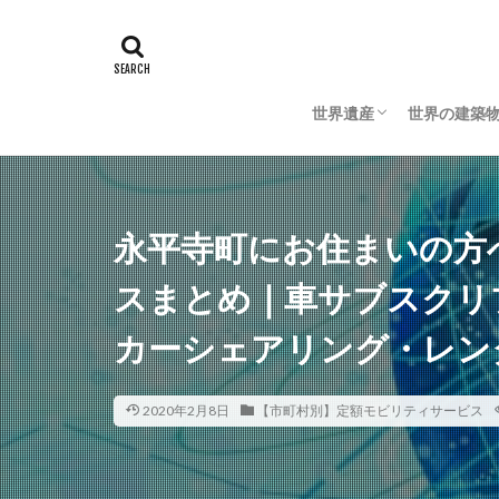
世界遺産
世界の建築
日本の世界遺産
海外の世界遺産
日本の建築
海外の建築
永平寺町にお住まいの方
スまとめ｜車サブスクリ
カーシェアリング・レン
2020年2月8日
【市町村別】定額モビリティサービス