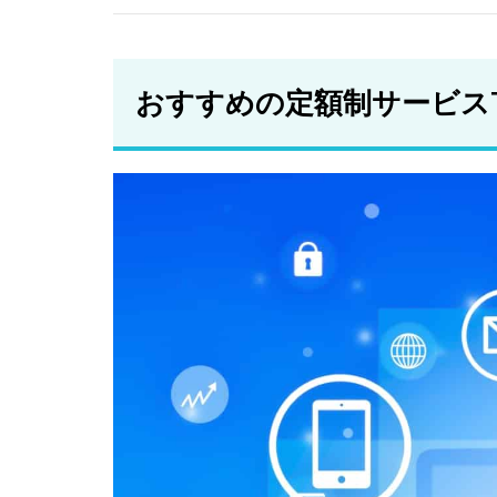
レン
タカ
ー
おすすめの定額制サービスT
2.5
マイ
カー
シェ
ア