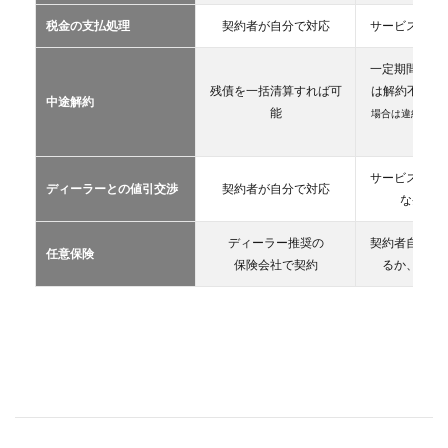
カー
税金の支払処理
契約者が自分で対応
サービス提供
リー
ス
一定期間が経
2.3
残債を一括清算すれば可
は解約不可
（
中途解約
カー
能
場合は違約金や
シェ
生）
アリ
ング
サービス提供
ディーラーとの値引交渉
契約者が自分で対応
2.4
な条件を
レン
タカ
ディーラー推奨の
契約者自が自
ー
任意保険
保険会社で契約
るか、契約
2.5
マイ
カー
シェ
ア