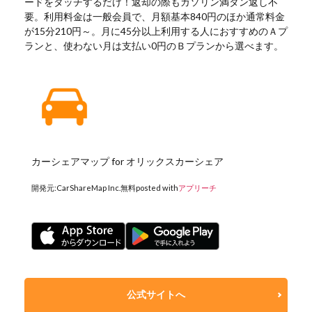
ードをタッチするだけ！返却の際もガソリン満タン返し不
要。利用料金は一般会員で、月額基本840円のほか通常料金
が15分210円～。月に45分以上利用する人におすすめのＡプ
ランと、使わない月は支払い0円のＢプランから選べます。
カーシェアマップ for オリックスカーシェア
開発元:
CarShareMap Inc.
無料
posted with
アプリーチ
公式サイトへ