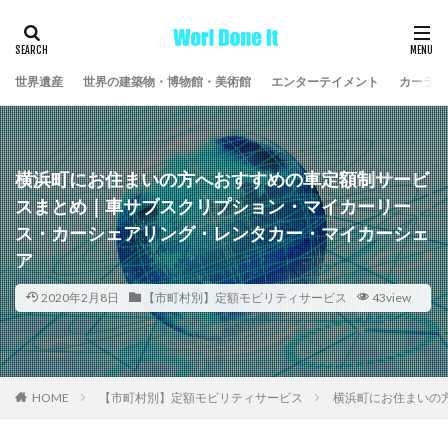
世界遺産
世界の建築物・博物館・美術館
エンターテイメント
カーライ
横浜町にお住まいの方へおすすめの車定額制サービ
スまとめ｜車サブスクリプション・マイカーリー
ス・カーシェアリング・レンタカー・マイカーシェ
ア
2020年2月8日
【市町村別】定額モビリティサービス
43view
HOME
【市町村別】定額モビリティサービス
横浜町にお住まいの