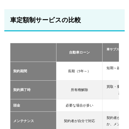
車定
額制
サー
ビス
車定額制サービスの比較
の比
較
2
おす
すめ
車サブスクリプ
の定
自動車ローン
ーリー
額制
サー
ビス
短期～超長期
契約期間
長期（5年～）
TOP
11年
３
買取・乗換・
2.1
契約満了時
所有権解除
譲渡な
車サ
ブス
クリ
頭金
必要な場合が多い
不要
プシ
ョン
契約者が自分
メンテナンス
契約者が自分で対応
2.2
か、メンテン
マイ