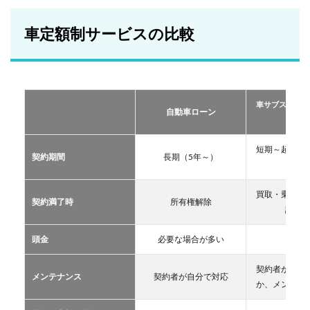
額制
サー
ビス
車定額制サービスの比較
の比
較
2
おす
すめ
車サブスクリプ
の定
自動車ローン
ーリー
額制
サー
ビス
短期～超長期
契約期間
長期（5年～）
TOP
11年
３
買取・乗換・
2.1
契約満了時
所有権解除
譲渡な
車サ
ブス
クリ
頭金
必要な場合が多い
不要
プシ
ョン
契約者が自分
メンテナンス
契約者が自分で対応
2.2
か、メンテン
マイ
カー