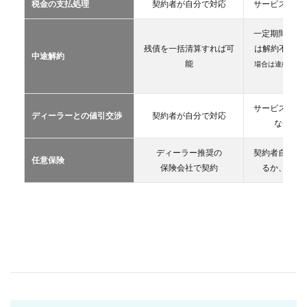
税金の支払処理
契約者が自分で対応
サービス提供
リー
ス
一定期間が経
2.3
残債を一括清算すれば可
は解約不可
（
中途解約
カー
能
場合は違約金や
シェ
生）
アリ
ング
サービス提供
ディーラーとの値引交渉
契約者が自分で対応
2.4
な条件を
レン
タカ
ディーラー推奨の
契約者自が自
ー
任意保険
保険会社で契約
るか、契約
2.5
マイ
カー
シェ
ア