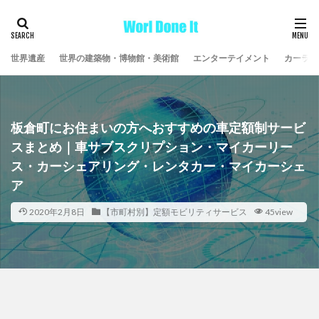
世界遺産
世界の建築物・博物館・美術館
エンターテイメント
カーライ
板倉町にお住まいの方へおすすめの車定額制サービ
スまとめ｜車サブスクリプション・マイカーリー
ス・カーシェアリング・レンタカー・マイカーシェ
ア
2020年2月8日
【市町村別】定額モビリティサービス
45view