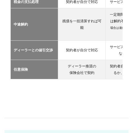
税金の支払処理
契約者が自分で対応
サービス提供
リー
ス
一定期間が経
2.3
残債を一括清算すれば可
は解約不可
（
中途解約
カー
能
場合は違約金や
シェ
生）
アリ
ング
サービス提供
ディーラーとの値引交渉
契約者が自分で対応
2.4
な条件を
レン
タカ
ディーラー推奨の
契約者自が自
ー
任意保険
保険会社で契約
るか、契約
2.5
マイ
カー
シェ
ア