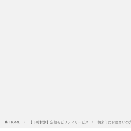
HOME
【市町村別】定額モビリティサービス
朝来市にお住まいの