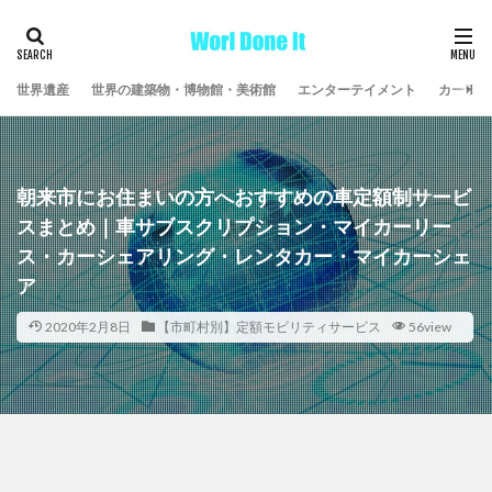
世界遺産
世界の建築物・博物館・美術館
エンターテイメント
カーライ
朝来市にお住まいの方へおすすめの車定額制サービ
スまとめ｜車サブスクリプション・マイカーリー
ス・カーシェアリング・レンタカー・マイカーシェ
ア
2020年2月8日
【市町村別】定額モビリティサービス
56view