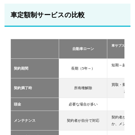
額制
サー
ビス
車定額制サービスの比較
の比
較
2
おす
すめ
車サブスクリプ
の定
自動車ローン
ーリー
額制
サー
ビス
短期～超長期
契約期間
長期（5年～）
TOP
11年
３
買取・乗換・
2.1
契約満了時
所有権解除
譲渡な
車サ
ブス
クリ
頭金
必要な場合が多い
不要
プシ
ョン
契約者が自分
メンテナンス
契約者が自分で対応
2.2
か、メンテン
マイ
カー