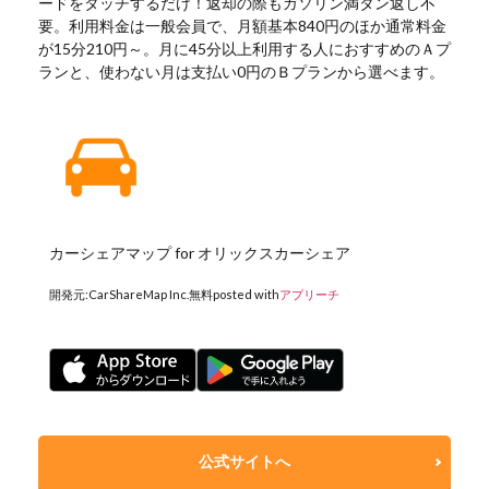
ードをタッチするだけ！返却の際もガソリン満タン返し不
要。利用料金は一般会員で、月額基本840円のほか通常料金
が15分210円～。月に45分以上利用する人におすすめのＡプ
ランと、使わない月は支払い0円のＢプランから選べます。
カーシェアマップ for オリックスカーシェア
開発元:
CarShareMap Inc.
無料
posted with
アプリーチ
公式サイトへ