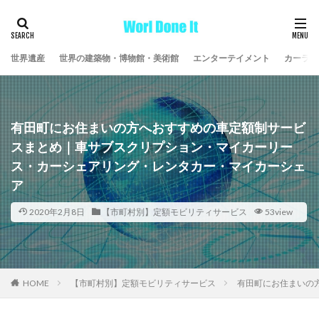
世界遺産
世界の建築物・博物館・美術館
エンターテイメント
カーライ
有田町にお住まいの方へおすすめの車定額制サービ
スまとめ｜車サブスクリプション・マイカーリー
ス・カーシェアリング・レンタカー・マイカーシェ
ア
2020年2月8日
【市町村別】定額モビリティサービス
53view
HOME
【市町村別】定額モビリティサービス
有田町にお住まいの