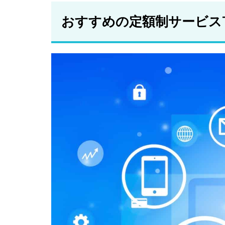
ー
おすすめの定額制サービスT
2.5
マイ
カー
シェ
ア