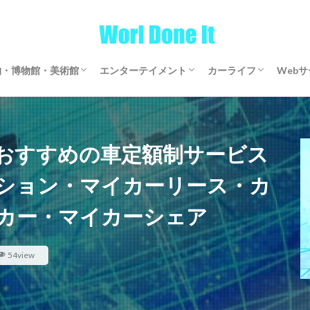
物・博物館・美術館
エンターテイメント
カーライフ
Web
物・博物館・美術館
物・博物館・美術館
ゲーム
文芸・マンガ
映画・アニメ・ドラマ
音楽
サブスクリプション
マイカーリース
カーシェアリング
レンタカー
【全国区】定額モビ
Word
アフ
仮想
おすすめの車定額制サービス
ション・マイカーリース・カ
カー・マイカーシェア
54view