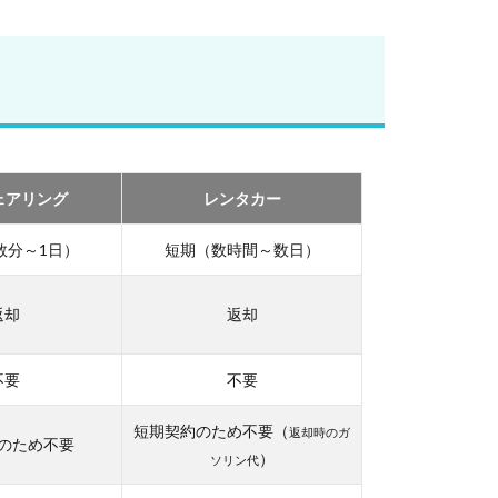
ェアリング
レンタカー
数分～1日）
短期（数時間～数日）
返却
返却
不要
不要
短期契約のため不要（
返却時のガ
のため不要
）
ソリン代