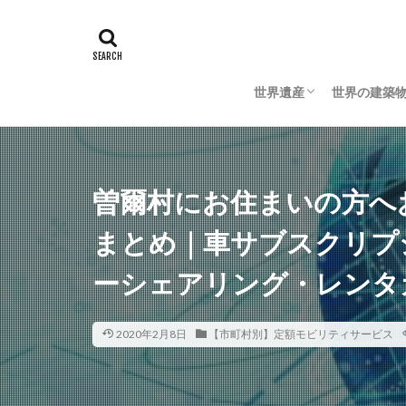
世界遺産
世界の建築
日本の世界遺産
海外の世界遺産
日本の建築
海外の建築
曽爾村にお住まいの方へ
まとめ｜車サブスクリプ
ーシェアリング・レンタ
2020年2月8日
【市町村別】定額モビリティサービス