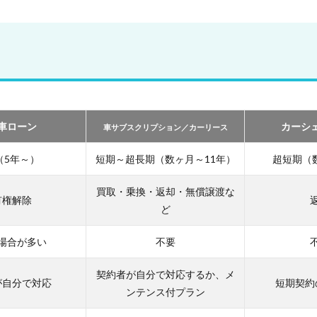
車ローン
カーシ
車サブスクリプション／カーリース
（5年～）
短期～超長期（数ヶ月～11年）
超短期（
買取・乗換・返却・無償譲渡な
有権解除
ど
場合が多い
不要
契約者が自分で対応するか、メ
が自分で対応
短期契約
ンテンス付プラン