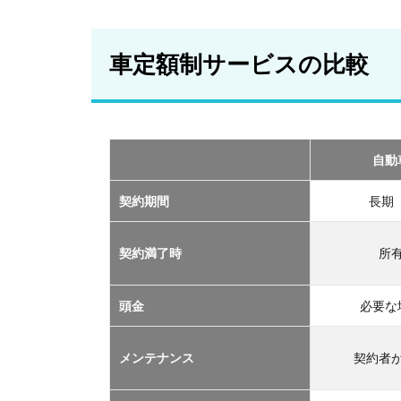
車
定
額
車定額制サービスの比較
制
サ
ー
ビ
ス
の
自動
比
較
契約期間
長期
2
おす
契約満了時
所
すめ
の定
額制
頭金
必要な
サー
ビス
メンテナンス
契約者
TOP
３