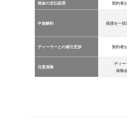
2.1
税金の支払処理
契約者
車サ
ブス
クリ
中途解約
残債を一括
プシ
ョン
2.2
ディーラーとの値引交渉
契約者
マイ
カー
リー
ディー
任意保険
ス
保険
2.3
カー
シェ
アリ
ング
2.4
レン
タカ