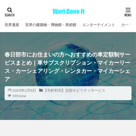
世界遺産
世界の建築物・博物館・美術館
エンターテイメント
カーライ
春日部市にお住まいの方へおすすめの車定額制サー
ビスまとめ｜車サブスクリプション・マイカーリー
ス・カーシェアリング・レンタカー・マイカーシェ
ア
2020年2月8日
【市町村別】定額モビリティサービス
192view