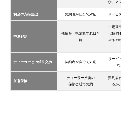
2.2
か、メンテン
マイ
カー
税金の支払処理
契約者が自分で対応
サービス提供
リー
ス
一定期間が経
2.3
残債を一括清算すれば可
は解約不可
（
中途解約
カー
能
場合は違約金や
シェ
生）
アリ
ング
サービス提供
ディーラーとの値引交渉
契約者が自分で対応
2.4
な条件を
レン
タカ
ディーラー推奨の
契約者自が自
ー
任意保険
保険会社で契約
るか、契約
2.5
マイ
カー
シェ
ア