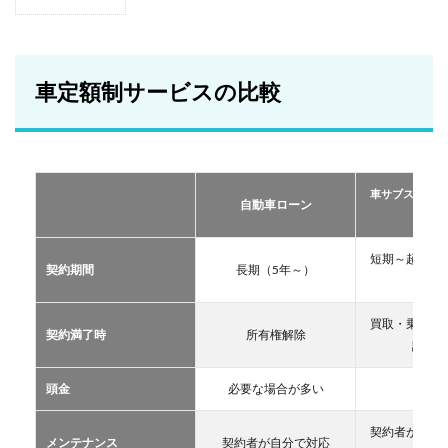
1
車定
額制
サー
ビス
車定額制サービスの比較
の比
較
2
おす
すめ
車サブスクリプ
の定
自動車ローン
ーリー
額制
サー
ビス
短期～超長期
契約期間
長期（5年～）
TOP
11年
３
買取・乗換・
2.1
契約満了時
所有権解除
譲渡な
車サ
ブス
クリ
頭金
必要な場合が多い
不要
プシ
ョン
契約者が自分
メンテナンス
契約者が自分で対応