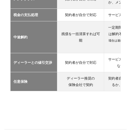
2.2
か、メンテン
マイ
カー
税金の支払処理
契約者が自分で対応
サービス提供
リー
ス
一定期間が経
2.3
残債を一括清算すれば可
は解約不可
（
中途解約
カー
能
場合は違約金や
シェ
生）
アリ
ング
サービス提供
ディーラーとの値引交渉
契約者が自分で対応
2.4
な条件を
レン
タカ
ディーラー推奨の
契約者自が自
ー
任意保険
保険会社で契約
るか、契約
2.5
マイ
カー
シェ
ア