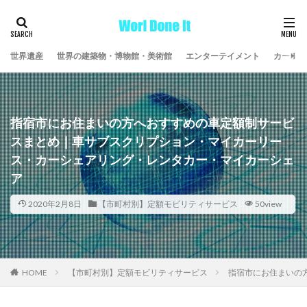
世界遺産
世界の建築物・博物館・美術館
エンターテイメント
カーライ
指宿市にお住まいの方へおすすめの車定額制サービ
スまとめ｜車サブスクリプション・マイカーリー
ス・カーシェアリング・レンタカー・マイカーシェ
ア
2020年2月8日
【市町村別】定額モビリティサービス
50view
HOME
【市町村別】定額モビリティサービス
指宿市にお住まいの