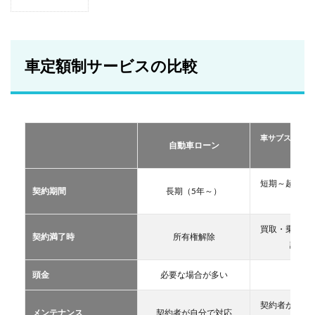
1
車定
額制
サー
ビス
車定額制サービスの比較
の比
較
2
おす
すめ
車サブスクリプ
の定
自動車ローン
ーリー
額制
サー
ビス
短期～超長期
契約期間
長期（5年～）
TOP
11年
３
買取・乗換・
2.1
契約満了時
所有権解除
譲渡な
車サ
ブス
クリ
頭金
必要な場合が多い
不要
プシ
ョン
契約者が自分
メンテナンス
契約者が自分で対応