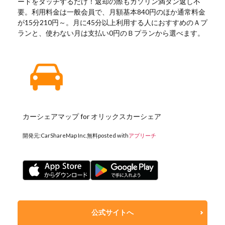
ードをタッチするだけ！返却の際もガソリン満タン返し不
要。利用料金は一般会員で、月額基本840円のほか通常料金
が15分210円～。月に45分以上利用する人におすすめのＡプ
ランと、使わない月は支払い0円のＢプランから選べます。
カーシェアマップ for オリックスカーシェア
開発元:
CarShareMap Inc.
無料
posted with
アプリーチ
公式サイトへ