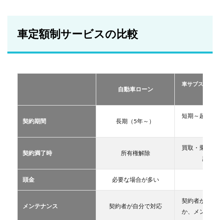
車定
額制
サー
ビス
車定額制サービスの比較
の比
較
2
おす
すめ
車サブスクリプ
の定
自動車ローン
ーリー
額制
サー
ビス
短期～超長期
契約期間
長期（5年～）
TOP
11年
３
買取・乗換・
2.1
契約満了時
所有権解除
譲渡な
車サ
ブス
クリ
頭金
必要な場合が多い
不要
プシ
ョン
契約者が自分
メンテナンス
契約者が自分で対応
2.2
か、メンテン
マイ