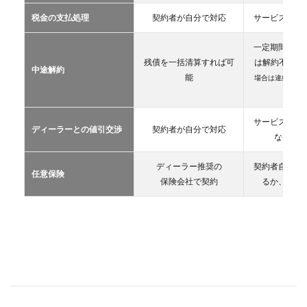
カー
税金の支払処理
契約者が自分で対応
サービス提供
リー
ス
一定期間が経
2.3
残債を一括清算すれば可
は解約不可
（
中途解約
カー
能
場合は違約金や
シェ
生）
アリ
ング
サービス提供
ディーラーとの値引交渉
契約者が自分で対応
2.4
な条件を
レン
タカ
ディーラー推奨の
契約者自が自
ー
任意保険
保険会社で契約
るか、契約
2.5
マイ
カー
シェ
ア