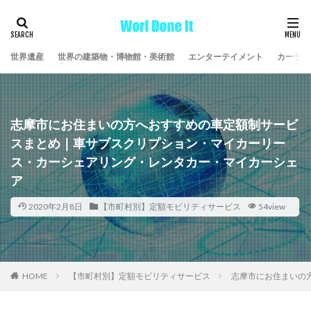
世界遺産
世界の建築物・博物館・美術館
エンターテイメント
カーライ
志摩市にお住まいの方へおすすめの車定額制サービ
スまとめ｜車サブスクリプション・マイカーリー
ス・カーシェアリング・レンタカー・マイカーシェ
ア
2020年2月8日
【市町村別】定額モビリティサービス
54view
HOME
【市町村別】定額モビリティサービス
志摩市にお住まいの