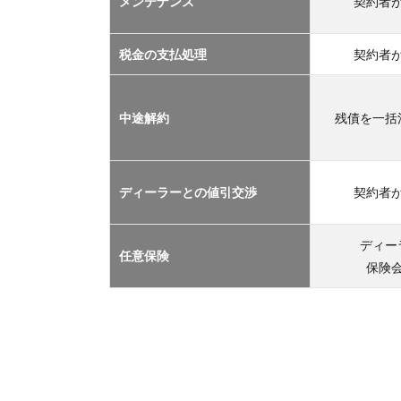
メンテナンス
契約者
TOP
３
2.1
税金の支払処理
契約者
車サ
ブス
クリ
中途解約
残債を一括
プシ
ョン
2.2
ディーラーとの値引交渉
契約者
マイ
カー
リー
ディー
任意保険
ス
保険
2.3
カー
シェ
アリ
ング
2.4