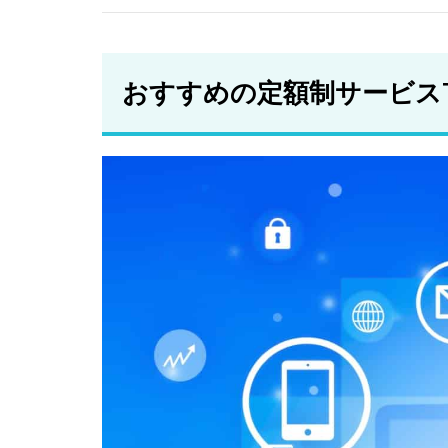
レン
タカ
ー
おすすめの定額制サービスT
2.5
マイ
カー
シェ
ア