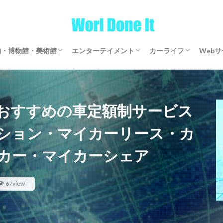
物・博物館・美術館
エンターテイメント
カーライフ
Web
物・博物館・美術館
物・博物館・美術館
ゲーム
文芸・マンガ
映画・アニメ・ドラマ
音楽
サブスクリプション
マイカーリース
カーシェアリング
レンタカー
【全国区】定額モビ
Word
アフ
仮想
おすすめの車定額制サービス
ション・マイカーリース・カ
カー・マイカーシェア
67view