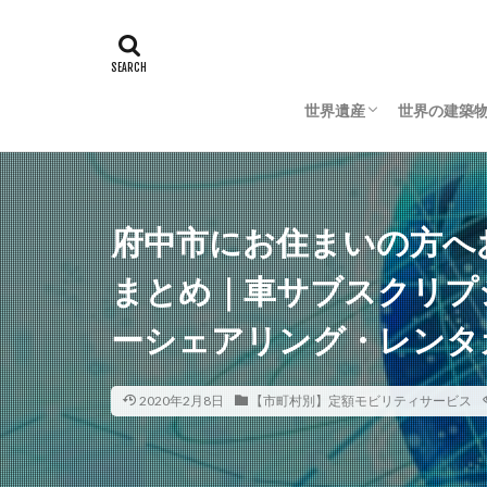
世界遺産
世界の建築
日本の世界遺産
海外の世界遺産
日本の建築
海外の建築
府中市にお住まいの方へ
まとめ｜車サブスクリプ
ーシェアリング・レンタ
2020年2月8日
【市町村別】定額モビリティサービス