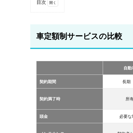
目次
1
車
定
額
車定額制サービスの比較
制
サ
ー
ビ
ス
の
自動
比
較
契約期間
長期
2
おす
契約満了時
所
すめ
の定
額制
頭金
必要な
サー
ビス