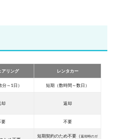
ェアリング
レンタカー
数分～1日）
短期（数時間～数日）
返却
返却
不要
不要
短期契約のため不要（
返却時のガ