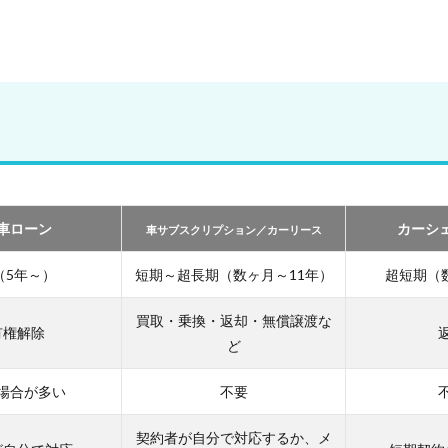
車ローン
カーシ
車サブスクリプション／カーリース
（5年～）
短期～超長期（数ヶ月～11年）
超短期（
買取・乗換・返却・無償譲渡な
有権解除
ど
場合が多い
不要
契約者が自分で対応するか、メ