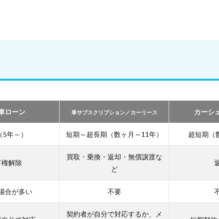
車ローン
カーシ
車サブスクリプション／カーリース
（5年～）
短期～超長期（数ヶ月～11年）
超短期（
買取・乗換・返却・無償譲渡な
有権解除
ど
場合が多い
不要
契約者が自分で対応するか、メ