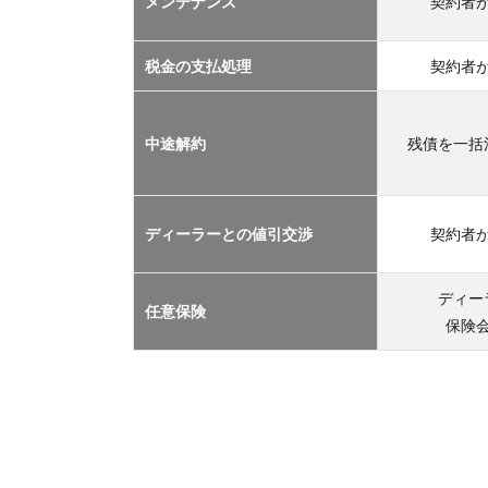
メンテナンス
契約者
TOP
３
2.1
税金の支払処理
契約者
車サ
ブス
クリ
中途解約
残債を一括
プシ
ョン
2.2
ディーラーとの値引交渉
契約者
マイ
カー
リー
ディー
任意保険
ス
保険
2.3
カー
シェ
アリ
ング
2.4