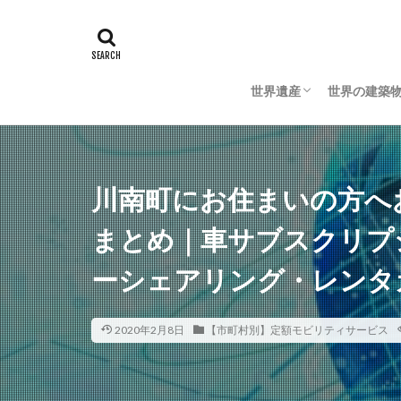
世界遺産
世界の建築
日本の世界遺産
海外の世界遺産
日本の建築
海外の建築
川南町にお住まいの方へ
まとめ｜車サブスクリプ
ーシェアリング・レンタ
2020年2月8日
【市町村別】定額モビリティサービス