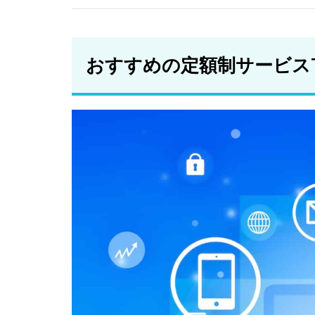
レン
タカ
ー
おすすめの定額制サービスT
2.5
マイ
カー
シェ
ア