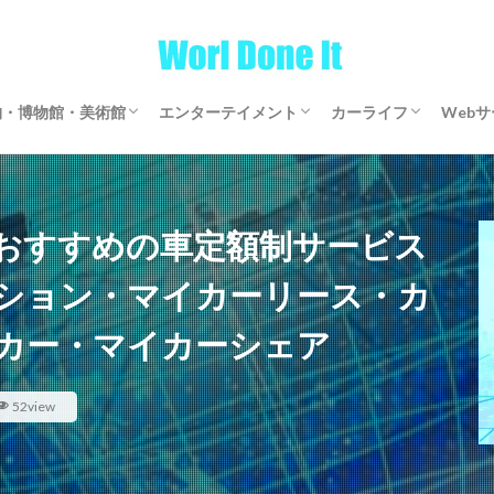
物・博物館・美術館
エンターテイメント
カーライフ
Web
物・博物館・美術館
物・博物館・美術館
ゲーム
文芸・マンガ
映画・アニメ・ドラマ
音楽
サブスクリプション
マイカーリース
カーシェアリング
レンタカー
【全国区】定額モビ
Word
アフ
仮想
おすすめの車定額制サービス
ション・マイカーリース・カ
カー・マイカーシェア
52view