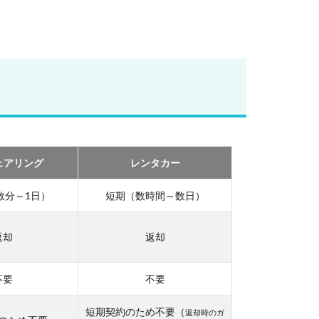
ェアリング
レンタカー
数分～1日）
短期（数時間～数日）
返却
返却
不要
不要
短期契約のため不要（
返却時のガ