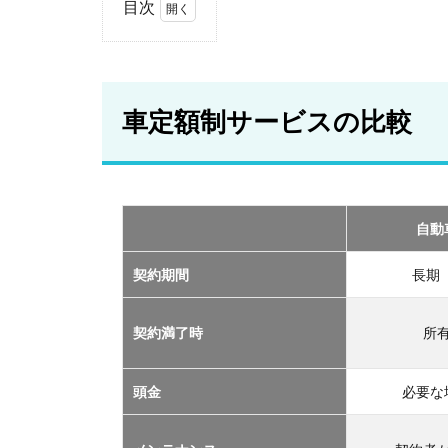
目次
1
車
定
額
車定額制サービスの比較
制
サ
ー
ビ
ス
の
自動
比
較
契約期間
長期
2
おす
契約満了時
所
すめ
の定
額制
頭金
必要な
サー
ビス