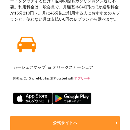
ードをタッチするだけ！返却の際もガソリン満タン返し不
要。利用料金は一般会員で、月額基本840円のほか通常料金
が15分210円～。月に45分以上利用する人におすすめのＡプ
ランと、使わない月は支払い0円のＢプランから選べます。
カーシェアマップ for オリックスカーシェア
開発元:
CarShareMap Inc.
無料
posted with
アプリーチ
公式サイトへ