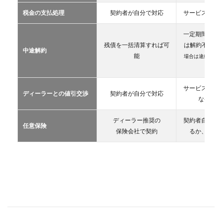
カー
税金の支払処理
契約者が自分で対応
サービス提供
リー
ス
一定期間が経
2.3
残債を一括清算すれば可
は解約不可
（
中途解約
カー
能
場合は違約金や
シェ
生）
アリ
ング
サービス提供
ディーラーとの値引交渉
契約者が自分で対応
2.4
な条件を
レン
タカ
ディーラー推奨の
契約者自が自
ー
任意保険
保険会社で契約
るか、契約
2.5
マイ
カー
シェ
ア