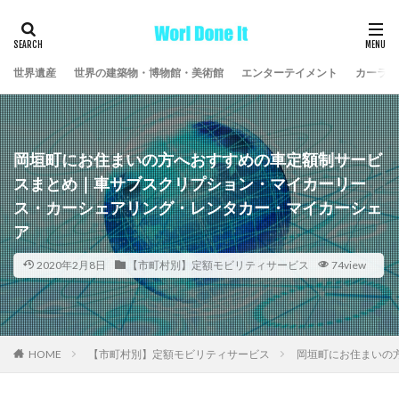
世界遺産
世界の建築物・博物館・美術館
エンターテイメント
カーライ
岡垣町にお住まいの方へおすすめの車定額制サービ
スまとめ｜車サブスクリプション・マイカーリー
ス・カーシェアリング・レンタカー・マイカーシェ
ア
2020年2月8日
【市町村別】定額モビリティサービス
74view
HOME
【市町村別】定額モビリティサービス
岡垣町にお住まいの