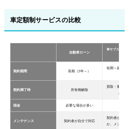
車定
額制
サー
ビス
車定額制サービスの比較
の比
較
2
おす
すめ
車サブスクリプ
の定
自動車ローン
ーリー
額制
サー
ビス
短期～超長期
契約期間
長期（5年～）
TOP
11年
３
買取・乗換・
2.1
契約満了時
所有権解除
譲渡な
車サ
ブス
クリ
頭金
必要な場合が多い
不要
プシ
ョン
契約者が自分
メンテナンス
契約者が自分で対応
2.2
か、メンテン
マイ