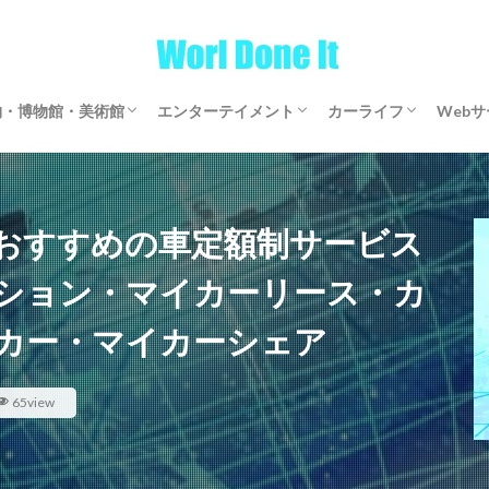
物・博物館・美術館
エンターテイメント
カーライフ
Web
物・博物館・美術館
物・博物館・美術館
ゲーム
文芸・マンガ
映画・アニメ・ドラマ
音楽
サブスクリプション
マイカーリース
カーシェアリング
レンタカー
【全国区】定額モビ
Word
アフ
仮想
おすすめの車定額制サービス
ション・マイカーリース・カ
カー・マイカーシェア
65view