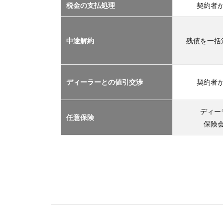
2.1
税金の支払処理
契約者
車サ
ブス
クリ
中途解約
残債を一括
プシ
ョン
2.2
ディーラーとの値引交渉
契約者
マイ
カー
リー
ディー
任意保険
ス
保険
2.3
カー
シェ
アリ
ング
2.4
レン
タカ