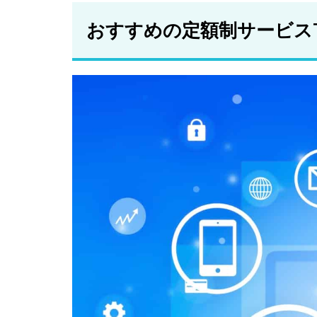
ー
おすすめの定額制サービスT
2.5
マイ
カー
シェ
ア