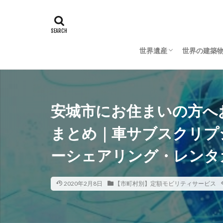
世界遺産
世界の建築
日本の世界遺産
海外の世界遺産
日本の建築
海外の建築
安城市にお住まいの方へ
まとめ｜車サブスクリプ
ーシェアリング・レンタ
2020年2月8日
【市町村別】定額モビリティサービス