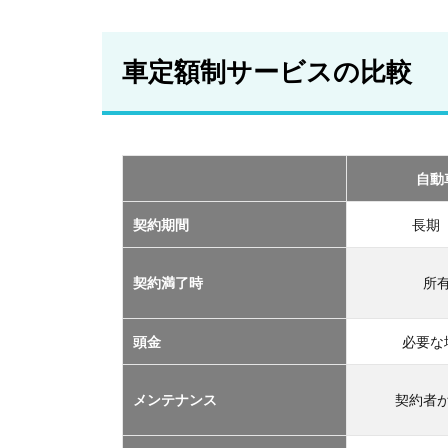
車
定
額
車定額制サービスの比較
制
サ
ー
ビ
ス
の
自動
比
較
契約期間
長期
2
おす
契約満了時
所
すめ
の定
額制
頭金
必要な
サー
ビス
メンテナンス
契約者
TOP
３