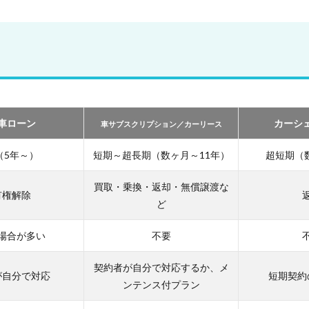
車ローン
カーシ
車サブスクリプション／カーリース
（5年～）
短期～超長期（数ヶ月～11年）
超短期（
買取・乗換・返却・無償譲渡な
有権解除
ど
場合が多い
不要
契約者が自分で対応するか、メ
が自分で対応
短期契約
ンテンス付プラン