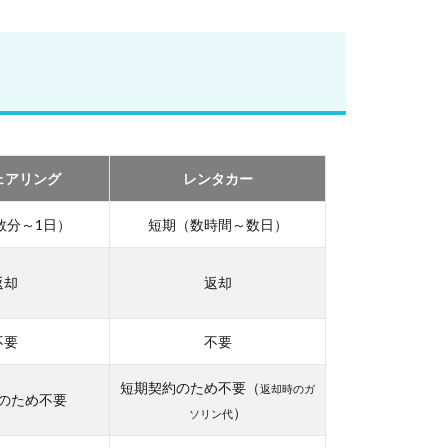
ェアリング
レンタカー
数分～1日）
短期（数時間～数日）
返却
返却
不要
不要
短期契約のため不要（
返却時のガ
のため不要
）
ソリン代