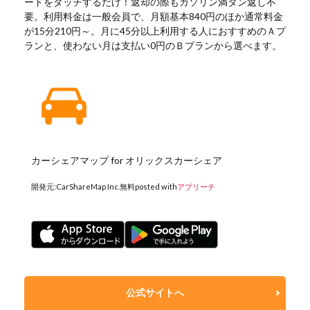
ードをタッチするだけ！返却の際もガソリン満タン返し不
要。利用料金は一般会員で、月額基本840円のほか通常料金
が15分210円～。月に45分以上利用する人におすすめのＡプ
ランと、使わない月は支払い0円のＢプランから選べます。
カーシェアマップ for オリックスカーシェア
開発元:
CarShareMap Inc.
無料
posted with
アプリーチ
公式サイトへ