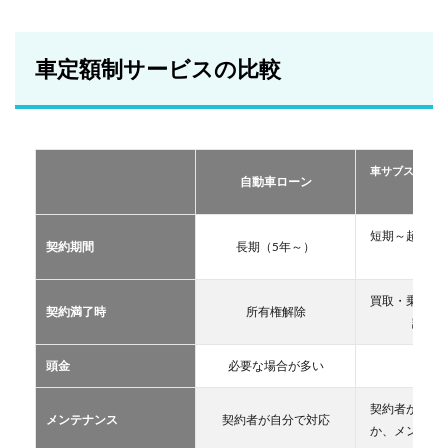
車定
額制
サー
ビス
車定額制サービスの比較
の比
較
2
おす
すめ
車サブスクリプ
の定
自動車ローン
ーリー
額制
サー
ビス
短期～超長期
契約期間
長期（5年～）
TOP
11年
３
買取・乗換・
2.1
契約満了時
所有権解除
譲渡な
車サ
ブス
クリ
頭金
必要な場合が多い
不要
プシ
ョン
契約者が自分
メンテナンス
契約者が自分で対応
2.2
か、メンテン
マイ