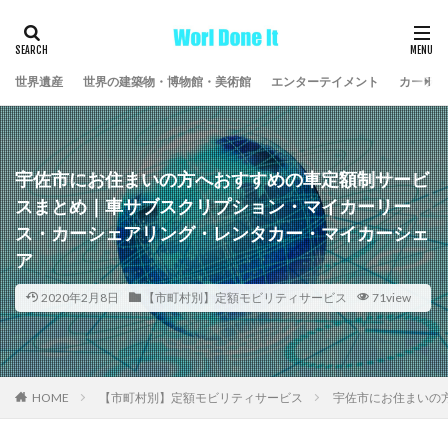
世界遺産
世界の建築物・博物館・美術館
エンターテイメント
カーライ
宇佐市にお住まいの方へおすすめの車定額制サービ
スまとめ｜車サブスクリプション・マイカーリー
ス・カーシェアリング・レンタカー・マイカーシェ
ア
2020年2月8日
【市町村別】定額モビリティサービス
71view
HOME
【市町村別】定額モビリティサービス
宇佐市にお住まいの