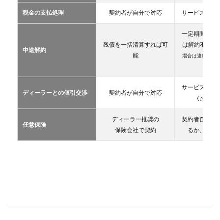
カー
税金の支払処理
契約者が自分で対応
サービス提供
リー
ス
一定期間が経
2.3
残債を一括清算すれば可
は解約不可
（
中途解約
カー
能
場合は違約金や
シェ
生）
アリ
ング
サービス提供
ディーラーとの値引交渉
契約者が自分で対応
2.4
な条件を
レン
タカ
ディーラー推奨の
契約者自が自
ー
任意保険
保険会社で契約
るか、契約
2.5
マイ
カー
シェ
ア