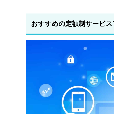
レン
タカ
ー
おすすめの定額制サービスT
2.5
マイ
カー
シェ
ア