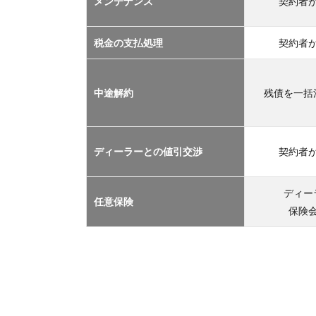
メンテナンス
契約者
TOP
３
2.1
税金の支払処理
契約者
車サ
ブス
クリ
中途解約
残債を一括
プシ
ョン
2.2
ディーラーとの値引交渉
契約者
マイ
カー
リー
ディー
任意保険
ス
保険
2.3
カー
シェ
アリ
ング
2.4