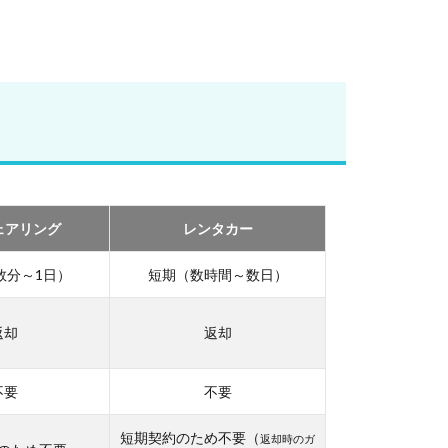
ェアリング
レンタカー
数分～1日）
短期（数時間～数日）
返却
返却
不要
不要
短期契約のため不要（
返却時のガ