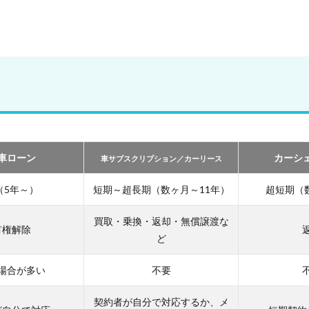
車ローン
カーシ
車サブスクリプション／カーリース
（5年～）
短期～超長期（数ヶ月～11年）
超短期（
買取・乗換・返却・無償譲渡な
有権解除
ど
場合が多い
不要
契約者が自分で対応するか、メ