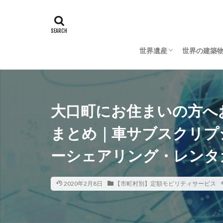
世界遺産
世界の建築
日本の世界遺産
海外の世界遺産
日本の建築
海外の建築
大口町にお住まいの方へ
まとめ｜車サブスクリプ
ーシェアリング・レンタ
2020年2月8日
【市町村別】定額モビリティサービス