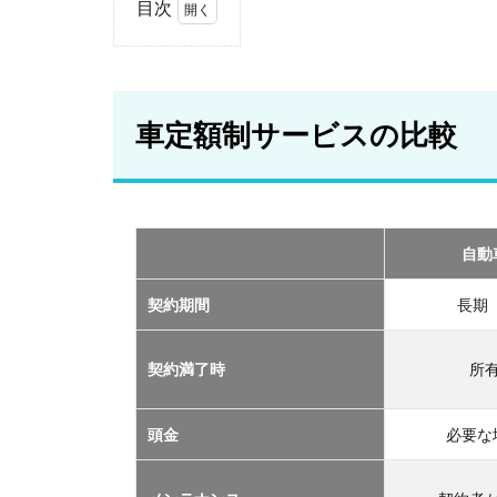
目次
1
車
定
額
車定額制サービスの比較
制
サ
ー
ビ
ス
の
自動
比
較
契約期間
長期
2
おす
契約満了時
所
すめ
の定
額制
頭金
必要な
サー
ビス