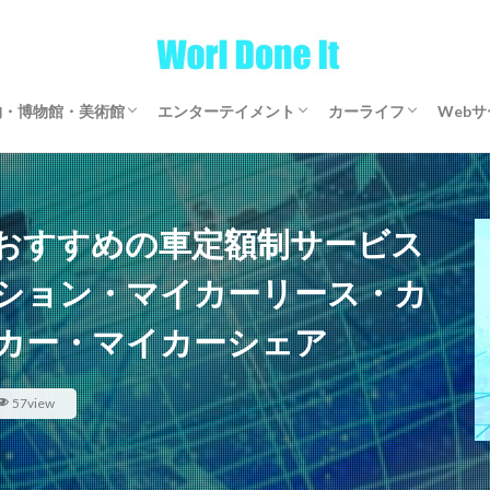
物・博物館・美術館
エンターテイメント
カーライフ
Web
物・博物館・美術館
物・博物館・美術館
ゲーム
文芸・マンガ
映画・アニメ・ドラマ
音楽
サブスクリプション
マイカーリース
カーシェアリング
レンタカー
【全国区】定額モビ
Word
アフ
仮想
おすすめの車定額制サービス
ション・マイカーリース・カ
カー・マイカーシェア
57view