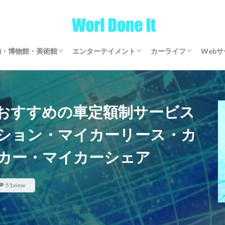
物・博物館・美術館
エンターテイメント
カーライフ
Web
物・博物館・美術館
物・博物館・美術館
ゲーム
文芸・マンガ
映画・アニメ・ドラマ
音楽
サブスクリプション
マイカーリース
カーシェアリング
レンタカー
【全国区】定額モビ
Word
アフ
仮想
おすすめの車定額制サービス
ション・マイカーリース・カ
カー・マイカーシェア
51view