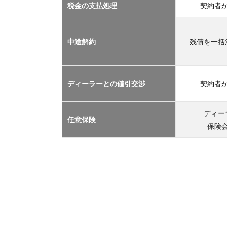
2.1
税金の支払処理
契約者
車サ
ブス
クリ
中途解約
残債を一括
プシ
ョン
2.2
ディーラーとの値引交渉
契約者
マイ
カー
リー
ディー
任意保険
ス
保険
2.3
カー
シェ
アリ
ング
2.4
レン
タカ