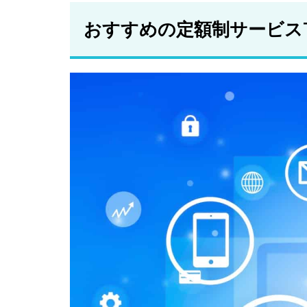
ー
おすすめの定額制サービスT
2.5
マイ
カー
シェ
ア