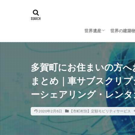
世界遺産
世界の建築
日本の世界遺産
海外の世界遺産
日本の建築
海外の建築
多賀町にお住まいの方へ
まとめ｜車サブスクリプ
ーシェアリング・レンタ
2020年2月8日
【市町村別】定額モビリティサービス