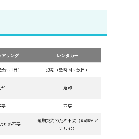
ェアリング
レンタカー
数分～1日）
短期（数時間～数日）
返却
返却
不要
不要
短期契約のため不要（
返却時のガ
のため不要
）
ソリン代