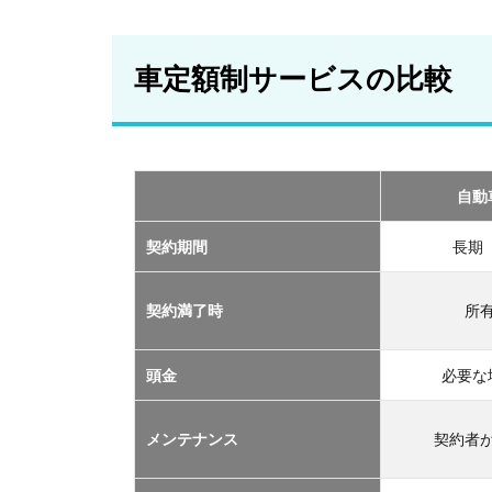
車
定
額
車定額制サービスの比較
制
サ
ー
ビ
ス
の
自動
比
較
契約期間
長期
2
おす
契約満了時
所
すめ
の定
額制
頭金
必要な
サー
ビス
メンテナンス
契約者
TOP
３