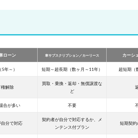
車ローン
カーシ
車サブスクリプション／カーリース
（5年～）
短期～超長期（数ヶ月～11年）
超短期（
買取・乗換・返却・無償譲渡な
有権解除
ど
場合が多い
不要
契約者が自分で対応するか、メ
が自分で対応
短期契約
ンテンス付プラン