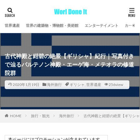
世界遺産
世界の建築物・博物館・美術館
エンターテイメント
カーライ
古代神殿と紺碧の絶景【ギリシャ】紀行｜写真付き
で辿るパルテノン神殿・エーゲ海・メテオラの修道
院群
2020年1月19日
海外旅行
ギリシャ
,
世界遺産
256view
HOME
旅行・観光
海外旅行
古代神殿と紺碧の絶景【ギリシャ
本ページにはプロモーションが含まれています。