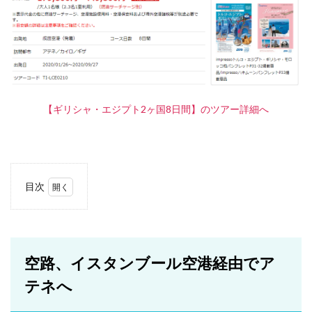
【ギリシャ・エジプト2ヶ国8日間】のツアー詳細へ
目次
1
空
路、
イス
タン
空路、イスタンブール空港経由でア
ブー
ル空
テネへ
港経
由で