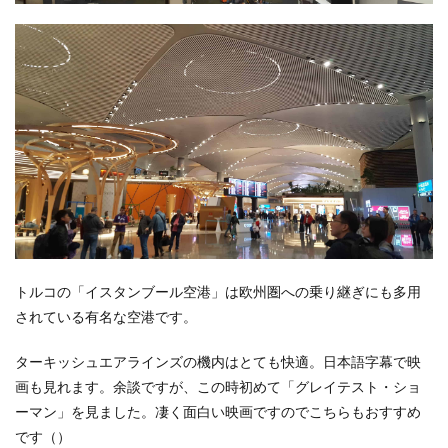
メテ
オラ
観光
ツア
ー
4.1
世界
遺産
「メ
テオ
ラ」
と
は？
トルコの「イスタンブール空港」は欧州圏への乗り継ぎにも多用
されている有名な空港です。
ターキッシュエアラインズの機内はとても快適。日本語字幕で映
画も見れます。余談ですが、この時初めて「グレイテスト・ショ
ーマン」を見ました。凄く面白い映画ですのでこちらもおすすめ
です（）