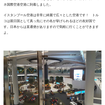
ネ国際空港
空港に到着しました。
3
2日
目、
イスタンブール空港は非常に綺麗で広々とした空港です！ トル
エー
コは親日国として真っ先にその名が挙げられるほどの友好国で
ゲ海
１
す。日本からは直通便がありますので気軽に行くことができます
Day
よ。
クル
ーズ
3.1
イド
ラ・
ポロ
ス
島・
エギ
ナ島
を散
策
4
3日
目、