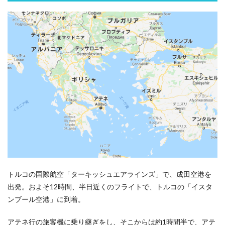
アテ
ネへ
2
1日
目、
アテ
ネ市
内観
光
2.1
世界
遺産
「パ
ルテ
ノン
神
殿」
トルコの国際航空「ターキッシュエアラインズ」で、
成田空港を
の建
つア
出発。およそ12時間、半日近くのフライトで、トルコの「イスタ
クロ
ンブール空港」に到着。
ポリ
スの
丘へ
アテネ行の旅客機に乗り継ぎをし、そこからは約1時間半で、アテ