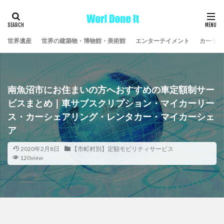
世界遺産
世界の建築物・博物館・美術館
エンターテイメント
カーライ
南魚沼市にお住まいの方へおすすめの車定額制サー
ビスまとめ｜車サブスクリプション・マイカーリー
ス・カーシェアリング・レンタカー・マイカーシェ
ア
2020年2月8日
【市町村別】定額モビリティサービス
120view