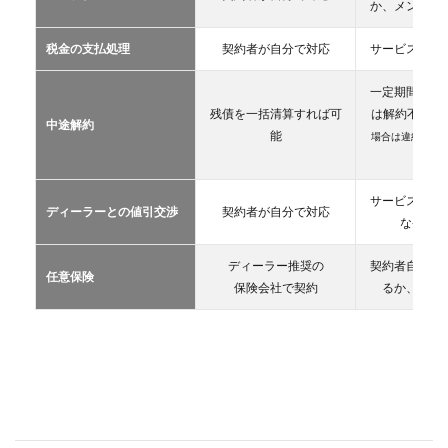
2.2
か、メンテン
マイ
カー
税金の支払処理
契約者が自分で対応
サービス提供
リー
ス
一定期間が経
2.3
残債を一括清算すれば可
は解約不可
（
中途解約
カー
能
場合は違約金や
シェ
生）
アリ
ング
サービス提供
ディーラーとの値引交渉
契約者が自分で対応
2.4
な条件を
レン
タカ
ディーラー推奨の
契約者自が自
ー
任意保険
保険会社で契約
るか、契約
2.5
マイ
カー
シェ
ア