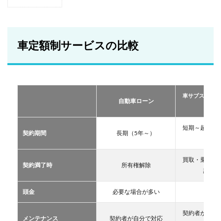
1
車定
額制
サー
ビス
車定額制サービスの比較
の比
較
2
おす
すめ
車サブスクリプ
の定
自動車ローン
ーリー
額制
サー
ビス
短期～超長期
契約期間
長期（5年～）
TOP
11年
３
買取・乗換・
2.1
契約満了時
所有権解除
譲渡な
車サ
ブス
クリ
頭金
必要な場合が多い
不要
プシ
ョン
契約者が自分
メンテナンス
契約者が自分で対応