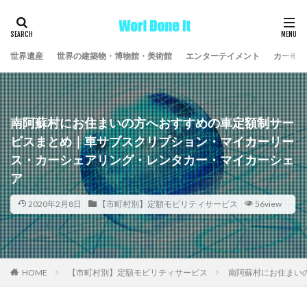
世界遺産
世界の建築物・博物館・美術館
エンターテイメント
カーライ
南阿蘇村にお住まいの方へおすすめの車定額制サー
ビスまとめ｜車サブスクリプション・マイカーリー
ス・カーシェアリング・レンタカー・マイカーシェ
ア
2020年2月8日
【市町村別】定額モビリティサービス
56view
HOME
【市町村別】定額モビリティサービス
南阿蘇村にお住まい