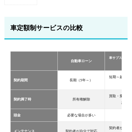
1
車定
額制
サー
ビス
車定額制サービスの比較
の比
較
2
おす
すめ
車サブスクリプ
の定
自動車ローン
ーリー
額制
サー
ビス
短期～超長期
契約期間
長期（5年～）
TOP
11年
３
買取・乗換・
2.1
契約満了時
所有権解除
譲渡な
車サ
ブス
クリ
頭金
必要な場合が多い
不要
プシ
ョン
契約者が自分
メンテナンス
契約者が自分で対応