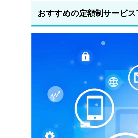
ー
おすすめの定額制サービスT
2.5
マイ
カー
シェ
ア