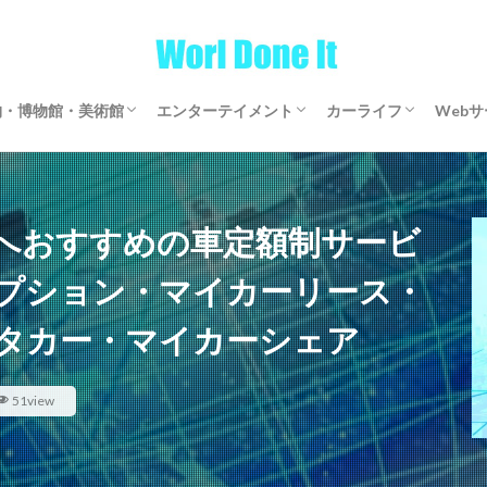
物・博物館・美術館
エンターテイメント
カーライフ
Web
物・博物館・美術館
物・博物館・美術館
ゲーム
文芸・マンガ
映画・アニメ・ドラマ
音楽
サブスクリプション
マイカーリース
カーシェアリング
レンタカー
【全国区】定額モビ
Word
アフ
仮想
へおすすめの車定額制サービ
プション・マイカーリース・
タカー・マイカーシェア
51view