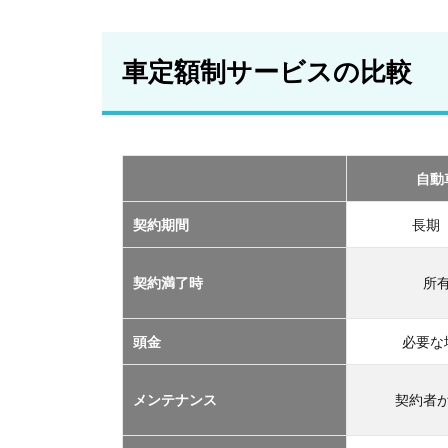
車
定
額
車定額制サービスの比較
制
サ
ー
ビ
ス
の
自動
比
較
契約期間
長期
2
おす
契約満了時
所
すめ
の定
額制
頭金
必要な
サー
ビス
メンテナンス
契約者
TOP
３