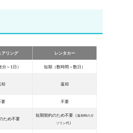
ェアリング
レンタカー
数分～1日）
短期（数時間～数日）
返却
返却
不要
不要
短期契約のため不要（
返却時のガ
のため不要
）
ソリン代