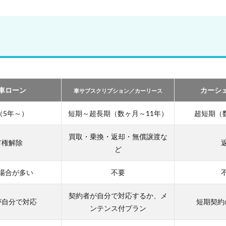
車ローン
カーシ
車サブスクリプション／カーリース
（5年～）
短期～超長期（数ヶ月～11年）
超短期（
買取・乗換・返却・無償譲渡な
有権解除
ど
場合が多い
不要
契約者が自分で対応するか、メ
が自分で対応
短期契約
ンテンス付プラン