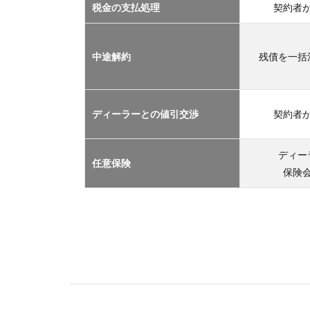
2.1
税金の支払処理
契約者
車サ
ブス
クリ
中途解約
残債を一括
プシ
ョン
2.2
ディーラーとの値引交渉
契約者
マイ
カー
リー
ディー
任意保険
ス
保険
2.3
カー
シェ
アリ
ング
2.4
レン
タカ