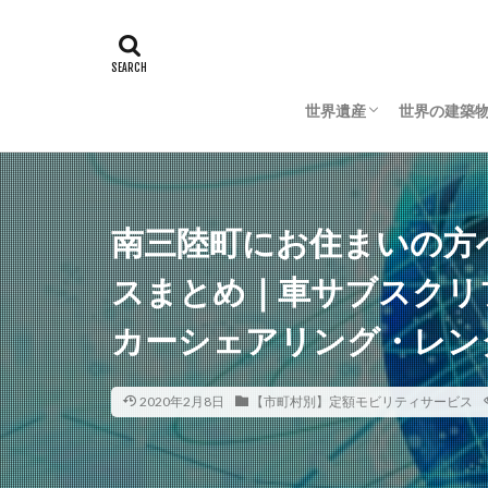
世界遺産
世界の建築
日本の世界遺産
海外の世界遺産
日本の建築
海外の建築
南三陸町にお住まいの方
スまとめ｜車サブスクリ
カーシェアリング・レン
2020年2月8日
【市町村別】定額モビリティサービス