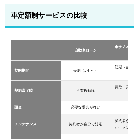
額制
サー
ビス
車定額制サービスの比較
の比
較
2
おす
すめ
車サブスクリプ
の定
自動車ローン
ーリー
額制
サー
ビス
短期～超長期
契約期間
長期（5年～）
TOP
11年
３
買取・乗換・
2.1
契約満了時
所有権解除
譲渡な
車サ
ブス
クリ
頭金
必要な場合が多い
不要
プシ
ョン
契約者が自分
メンテナンス
契約者が自分で対応
2.2
か、メンテン
マイ
カー