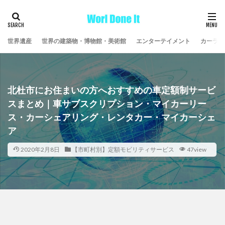
世界遺産
世界の建築物・博物館・美術館
エンターテイメント
カーライ
北杜市にお住まいの方へおすすめの車定額制サービ
スまとめ｜車サブスクリプション・マイカーリー
ス・カーシェアリング・レンタカー・マイカーシェ
ア
2020年2月8日
【市町村別】定額モビリティサービス
47view