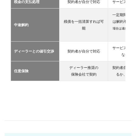
税金の支払処理
契約者が自分で対応
サービス提供
リー
ス
一定期間が経
2.3
残債を一括清算すれば可
は解約不可
（
中途解約
カー
能
場合は違約金や
シェ
生）
アリ
ング
サービス提供
ディーラーとの値引交渉
契約者が自分で対応
2.4
な条件を
レン
タカ
ディーラー推奨の
契約者自が自
ー
任意保険
保険会社で契約
るか、契約
2.5
マイ
カー
シェ
ア