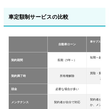
車定
額制
サー
ビス
車定額制サービスの比較
の比
較
2
おす
すめ
車サブスクリプ
の定
自動車ローン
ーリー
額制
サー
ビス
短期～超長期
契約期間
長期（5年～）
TOP
11年
３
買取・乗換・
2.1
契約満了時
所有権解除
譲渡な
車サ
ブス
クリ
頭金
必要な場合が多い
不要
プシ
ョン
契約者が自分
メンテナンス
契約者が自分で対応
2.2
か、メンテン
マイ