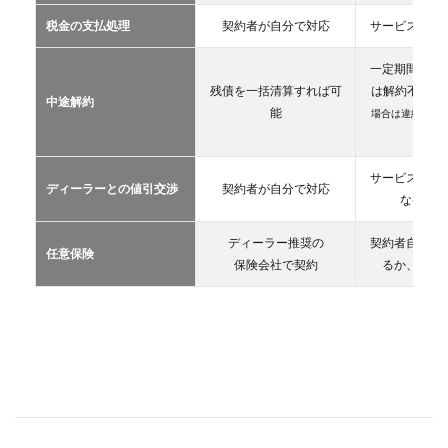
カー
税金の支払処理
契約者が自分で対応
サービス提供
リー
ス
一定期間が経
2.3
残債を一括清算すれば可
は解約不可
（
中途解約
カー
能
場合は違約金や
シェ
生）
アリ
ング
サービス提供
ディーラーとの値引交渉
契約者が自分で対応
2.4
な条件を
レン
タカ
ディーラー推奨の
契約者自が自
ー
任意保険
保険会社で契約
るか、契約
2.5
マイ
カー
シェ
ア