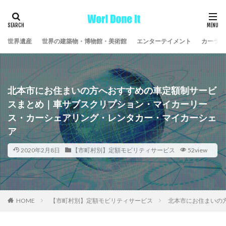
世界遺産
世界の建築物・博物館・美術館
エンターテイメント
カーライ
北本市にお住まいの方へおすすめの車定額制サービ
スまとめ｜車サブスクリプション・マイカーリー
ス・カーシェアリング・レンタカー・マイカーシェ
ア
2020年2月8日
【市町村別】定額モビリティサービス
52view
HOME
【市町村別】定額モビリティサービス
北本市にお住まいの