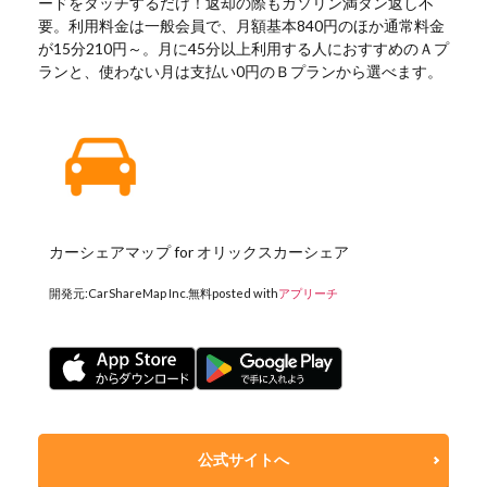
ードをタッチするだけ！返却の際もガソリン満タン返し不
要。利用料金は一般会員で、月額基本840円のほか通常料金
が15分210円～。月に45分以上利用する人におすすめのＡプ
ランと、使わない月は支払い0円のＢプランから選べます。
カーシェアマップ for オリックスカーシェア
開発元:
CarShareMap Inc.
無料
posted with
アプリーチ
公式サイトへ