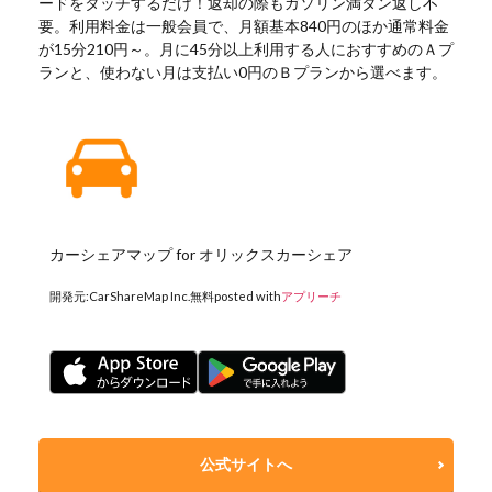
ードをタッチするだけ！返却の際もガソリン満タン返し不
要。利用料金は一般会員で、月額基本840円のほか通常料金
が15分210円～。月に45分以上利用する人におすすめのＡプ
ランと、使わない月は支払い0円のＢプランから選べます。
カーシェアマップ for オリックスカーシェア
開発元:
CarShareMap Inc.
無料
posted with
アプリーチ
公式サイトへ