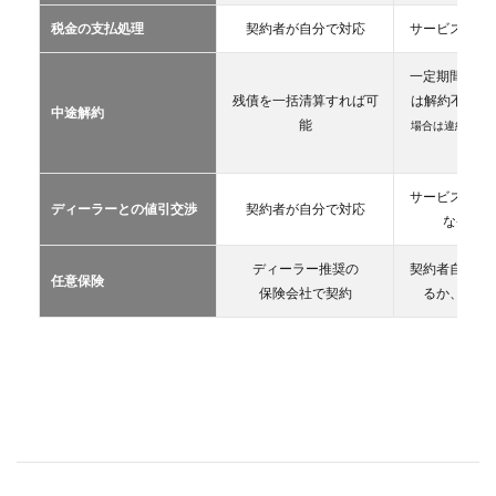
カー
税金の支払処理
契約者が自分で対応
サービス提供
リー
ス
一定期間が経
2.3
残債を一括清算すれば可
は解約不可
（
中途解約
カー
能
場合は違約金や
シェ
生）
アリ
ング
サービス提供
ディーラーとの値引交渉
契約者が自分で対応
2.4
な条件を
レン
タカ
ディーラー推奨の
契約者自が自
ー
任意保険
保険会社で契約
るか、契約
2.5
マイ
カー
シェ
ア