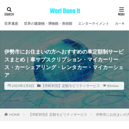
世界遺産
世界の建築物・博物館・美術館
エンターテイメント
カーライ
伊勢市にお住まいの方へおすすめの車定額制サービ
スまとめ｜車サブスクリプション・マイカーリー
ス・カーシェアリング・レンタカー・マイカーシェ
ア
2020年2月8日
【市町村別】定額モビリティサービス
83view
HOME
【市町村別】定額モビリティサービス
伊勢市にお住まいの