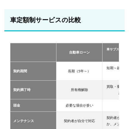
車定
額制
サー
ビス
車定額制サービスの比較
の比
較
2
おす
すめ
車サブスクリプ
の定
自動車ローン
ーリー
額制
サー
ビス
短期～超長期
契約期間
長期（5年～）
TOP
11年
３
買取・乗換・
2.1
契約満了時
所有権解除
譲渡な
車サ
ブス
クリ
頭金
必要な場合が多い
不要
プシ
ョン
契約者が自分
メンテナンス
契約者が自分で対応
2.2
か、メンテン
マイ