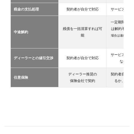
マイ
カー
税金の支払処理
契約者が自分で対応
サービス提供
リー
ス
一定期間が経
2.3
残債を一括清算すれば可
は解約不可
（
中途解約
カー
能
場合は違約金や
シェ
生）
アリ
ング
サービス提供
ディーラーとの値引交渉
契約者が自分で対応
2.4
な条件を
レン
タカ
ディーラー推奨の
契約者自が自
ー
任意保険
保険会社で契約
るか、契約
2.5
マイ
カー
シェ
ア