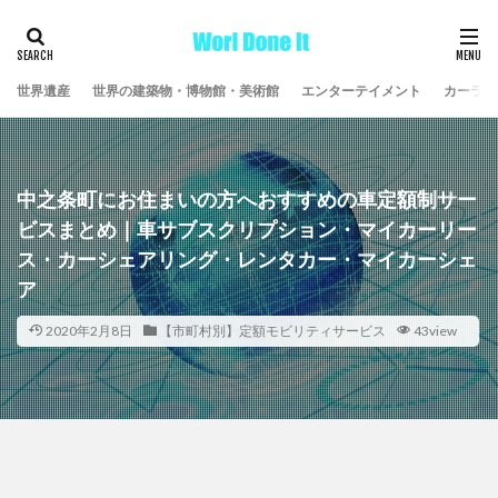
世界遺産
世界の建築物・博物館・美術館
エンターテイメント
カーライ
中之条町にお住まいの方へおすすめの車定額制サー
ビスまとめ｜車サブスクリプション・マイカーリー
ス・カーシェアリング・レンタカー・マイカーシェ
ア
2020年2月8日
【市町村別】定額モビリティサービス
43view