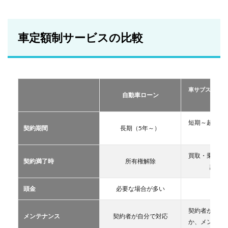
車定
額制
サー
ビス
車定額制サービスの比較
の比
較
2
おす
すめ
車サブスクリプ
の定
自動車ローン
ーリー
額制
サー
ビス
短期～超長期
契約期間
長期（5年～）
TOP
11年
３
買取・乗換・
2.1
契約満了時
所有権解除
譲渡な
車サ
ブス
クリ
頭金
必要な場合が多い
不要
プシ
ョン
契約者が自分
メンテナンス
契約者が自分で対応
2.2
か、メンテン