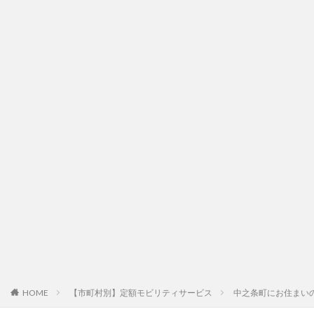
HOME
【市町村別】定額モビリティサービス
中之条町にお住まい