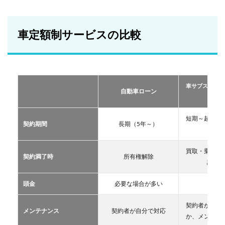
車定
額制
サー
ビス
車定額制サービスの比較
の比
較
2
おす
すめ
車サブスクリプ
の定
自動車ローン
ーリー
額制
サー
ビス
短期～超長期
契約期間
長期（5年～）
TOP
11年
３
買取・乗換・
2.1
契約満了時
所有権解除
譲渡な
車サ
ブス
クリ
頭金
必要な場合が多い
不要
プシ
ョン
契約者が自分
メンテナンス
契約者が自分で対応
2.2
か、メンテン
マイ