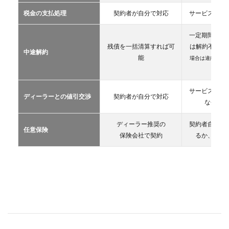
カー
税金の支払処理
契約者が自分で対応
サービス提供
リー
ス
一定期間が経
2.3
残債を一括清算すれば可
は解約不可
（
中途解約
カー
能
場合は違約金や
シェ
生）
アリ
ング
サービス提供
ディーラーとの値引交渉
契約者が自分で対応
2.4
な条件を
レン
タカ
ディーラー推奨の
契約者自が自
ー
任意保険
保険会社で契約
るか、契約
2.5
マイ
カー
シェ
ア