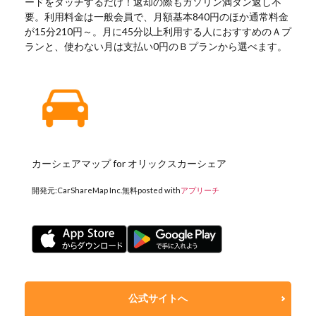
ードをタッチするだけ！返却の際もガソリン満タン返し不
要。利用料金は一般会員で、月額基本840円のほか通常料金
が15分210円～。月に45分以上利用する人におすすめのＡプ
ランと、使わない月は支払い0円のＢプランから選べます。
カーシェアマップ for オリックスカーシェア
開発元:
CarShareMap Inc.
無料
posted with
アプリーチ
公式サイトへ