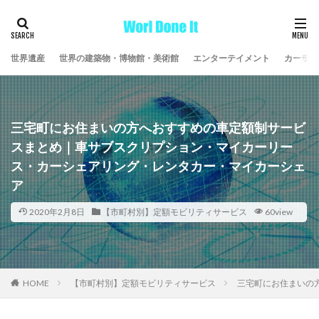
世界遺産
世界の建築物・博物館・美術館
エンターテイメント
カーライ
三宅町にお住まいの方へおすすめの車定額制サービ
スまとめ｜車サブスクリプション・マイカーリー
ス・カーシェアリング・レンタカー・マイカーシェ
ア
2020年2月8日
【市町村別】定額モビリティサービス
60view
HOME
【市町村別】定額モビリティサービス
三宅町にお住まいの