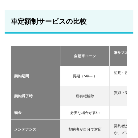
車定
額制
サー
ビス
車定額制サービスの比較
の比
較
2
おす
すめ
車サブスクリプ
の定
自動車ローン
ーリー
額制
サー
ビス
短期～超長期
契約期間
長期（5年～）
TOP
11年
３
買取・乗換・
2.1
契約満了時
所有権解除
譲渡な
車サ
ブス
クリ
頭金
必要な場合が多い
不要
プシ
ョン
契約者が自分
メンテナンス
契約者が自分で対応
2.2
か、メンテン
マイ