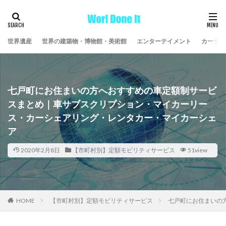
世界遺産
世界の建築物・博物館・美術館
エンターテイメント
カーライ
七戸町にお住まいの方へおすすめの車定額制サービ
スまとめ｜車サブスクリプション・マイカーリー
ス・カーシェアリング・レンタカー・マイカーシェ
ア
2020年2月8日
【市町村別】定額モビリティサービス
51view
HOME
【市町村別】定額モビリティサービス
七戸町にお住まいの