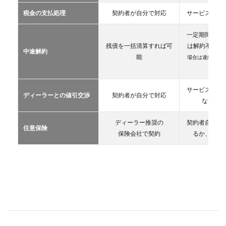
カー
税金の支払処理
契約者が自分で対応
サービス提供
リー
ス
一定期間が経
2.3
残債を一括清算すれば可
は解約不可
（
中途解約
カー
能
場合は違約金や
シェ
生）
アリ
ング
サービス提供
ディーラーとの値引交渉
契約者が自分で対応
2.4
な条件を
レン
タカ
ディーラー推奨の
契約者自が自
ー
任意保険
保険会社で契約
るか、契約
2.5
マイ
カー
シェ
ア