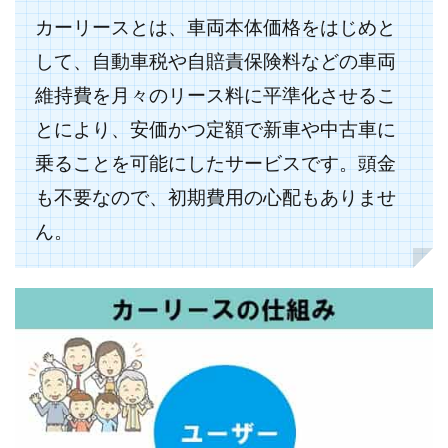
ラ
カーリースとは、車両本体価格をはじめと
ン」！
して、自動車税や自賠責保険料などの車両
2.4
ガソ
維持費を月々のリース料に平準化させるこ
リン
が5
とにより、安価かつ定額で新車や中古車に
円/L値
乗ることを可能にしたサービスです。頭金
引き!?
成約
も不要なので、初期費用の心配もありませ
特典
あ
ん。
り！
2.5
リー
ス終
了時
に車
がも
らえ
るプ
ラン
がス
ター