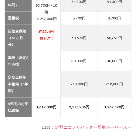
51,300
円
51,300
円
年間）
95,700
円×10
回
重量税
8,700
円
8,700
円
＝
957,000
円
自賠責保険
約
55
万円
（61ヶ月
50,690
円
50,690
円
おトク!!
分）
車検（法定2
30,000
円
30,000
円
年点検）
定期点検基
本整備（5年
218,000
円
218,000
円
間）
5年間のお支
1,617,000
円
2,175,906
円
1,967,520
円
払総額
出典：
定額ニコノリパックー新車カーリースー