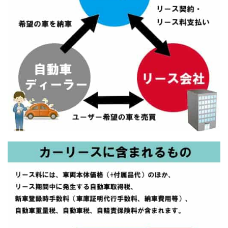
ト
(2020
年
~)！
3
ニコ
ニコ
マイ
カー
リー
ス
(定
額ニ
コノ
リパ
ッ
ク)
のデ
メリ
ット
3.1
リー
ス期