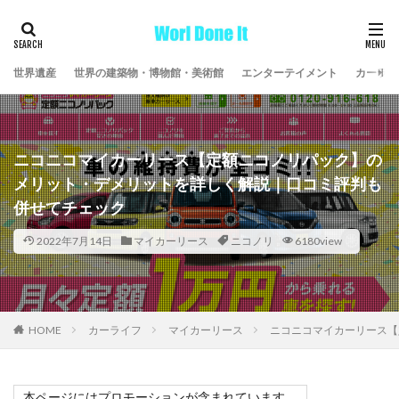
世界遺産
世界の建築物・博物館・美術館
エンターテイメント
カーライ
ニコニコマイカーリース【定額ニコノリパック】の
メリット・デメリットを詳しく解説｜口コミ評判も
併せてチェック
2022年7月14日
マイカーリース
ニコノリ
6180view
HOME
カーライフ
マイカーリース
ニコニコマイカーリース【
本ページにはプロモーションが含まれています。