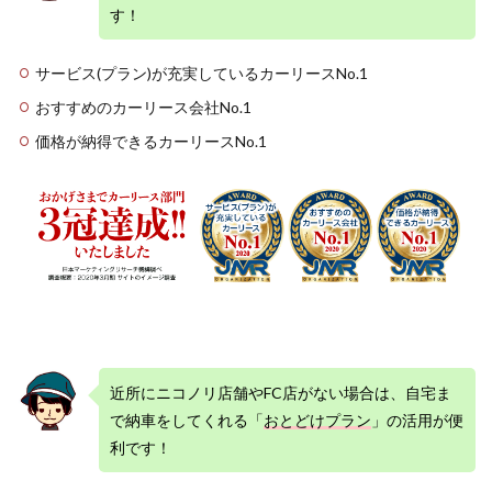
月々
す！
定額
コー
ス！
サービス(プラン)が充実しているカーリースNo.1
2.1.1
おすすめのカーリース会社No.1
ニコニ
価格が納得できるカーリースNo.1
コマイ
カーリ
ースの
リース
料を他
社と比
較
2.1.2
一般的
なお支
払方法
との比
近所にニコノリ店舗やFC店がない場合は、自宅ま
較 ス
ズキハ
で納車をしてくれる「
おとどけプラン
」の活用が便
スラー
利です！
の場合
2.1.3