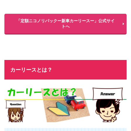
月々定
額コー
ス車両
「定額ニコノリパックー新車カーリースー」公式サイ
例
トへ
2.2
自由
に好
きな
新車
が選
べ
る！
カーリースとは？
2.3
メンテ
ナンス
オプシ
ョンが
充実！
「ライ
トプラ
ン」と
「バリ
ュープ