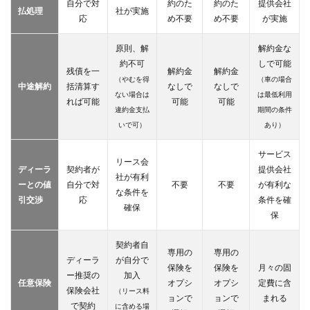
自分で対
約のた
約のた
提供会社
ない
払処理
社が実施
応
め不要
め不要
が実施
4
ニコ
原則、解
解約金な
ニコ
約不可
しで可能
マイ
残債を一
解約金
解約金
（やむを得
（車の場合
カー
中途解約
括清算す
なしで
なしで
リ―
ない場合は
は最低利用
れば可能
可能
可能
ス
違約金支払
期間の条件
(定
いで可）
あり）
額ニ
コノ
サービス
リパ
リース会
ッ
ディーラ
契約者が
提供会社
社が有利
ク)
ーとの値
自分で対
不要
不要
が有利な
な条件を
の評
引交渉
応
条件を確
判
確保
保
は？
契約者自
専用の
専用の
ディーラ
が自分で
保険を
保険を
月々の固
ー推奨の
加入
任意保険
オプシ
オプシ
定費に含
保険会社
（リース料
ョンで
ョンで
まれる
で契約
に含める場