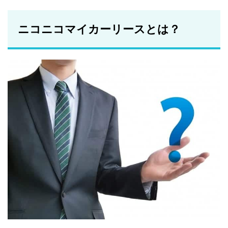
ニコ
マイ
カー
ニコニコマイカーリースとは？
リー
スと
は？
1.1
カー
リー
スと
は？
1.2
「ニ
コニ
コマ
イカ
ーリ
ー
ス」
はこ
んな
カー
リー