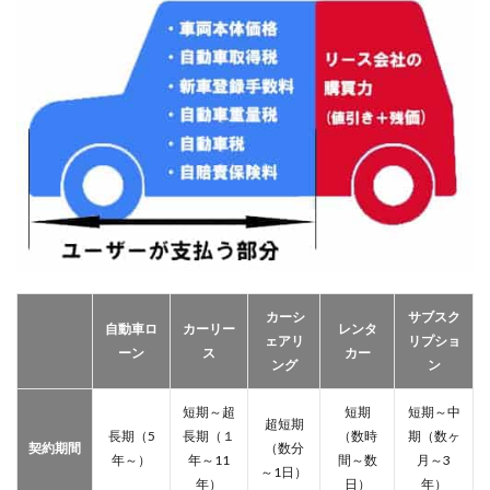
間の
選択
肢が
少な
い
3.2
一部
のサ
ービ
スは
リー
ス契
約を
結ん
だ店
カーシ
サブスク
舗の
自動車ロ
カーリー
レンタ
ェアリ
リプショ
みで
ーン
ス
カー
ング
ン
しか
受け
られ
短期～超
短期
短期～中
超短期
ない
長期（5
長期（１
（数時
期（数ヶ
契約期間
（数分
年～）
年～11
間～数
月～3
3.3
～1日）
ネッ
年）
日）
年）