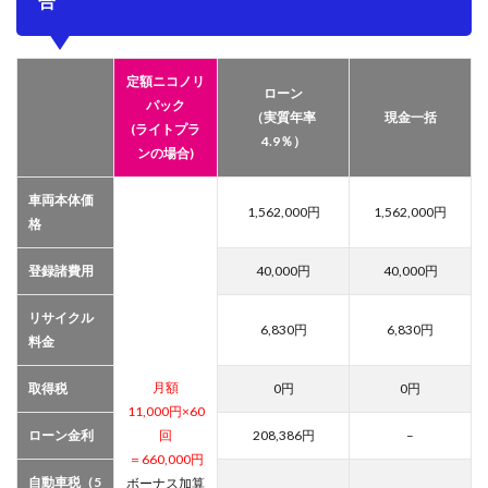
合
定額ニコノリ
ローン
パック
（実質年率
現金一括
(ライトプラ
4.9％）
ンの場合)
車両本体価
1,562,000
円
1,562,000
円
格
登録諸費用
40,000
円
40,000
円
リサイクル
6,830
円
6,830
円
料金
月額
取得税
0
円
0
円
11,000
円×60
ローン金利
回
208,386
円
–
＝
660,000
円
自動車税（5
ボーナス加算