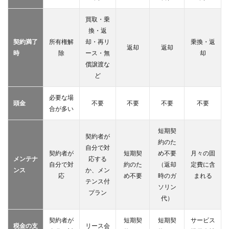
トで
ディ
買取・乗
ーラ
換・返
ーオ
契約満了
所有権解
却・再リ
乗換・返
プシ
返却
返却
ョン
時
除
ース・無
却
やメ
償譲渡な
ーカ
ど
ーオ
プシ
必要な場
ョン
頭金
不要
不要
不要
不要
は細
合が多い
かく
指定
短期契
でき
契約者が
約のた
ない
自分で対
契約者が
短期契
め不要
月々の固
メンテナ
応する
3.4
自分で対
約のた
（返却
定費に含
ンス
か、メン
違約
応
め不要
時のガ
まれる
金無
テンス付
ソリン
しで
プラン
代）
の中
途解
約が
契約者が
短期契
短期契
サービス
税金の支
リース会
でき