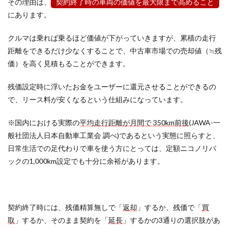
その理由は、
契約終了時の車両の価値を最大限まで高めること
にあります。
クルマは乗れば乗るほど価値が下がっていきますが、累積の走行
距離をできるだけ少なくすることで、中古車市場での売却値（≒残
価）を高く見積もることができます。
残価設定時に浮いたお金をユーザーに還元させることができるの
で、リース料が安くなるという仕組みになっています。
※国内における実際の
平均走行距離が月間で 350km前後
(JAWA-一
般社団法人日本自動車工業会 調べ)であるという実態に照らすと、
日常生活での足代わりで車を使う方にとっては、定額ニコノリパ
ックの1,000km設定でも十分に余裕があります。
契約終了時には、残価精算無しで「
返却
」するか、残価で「
買
取
」するか、そのまま契約を「
延長
」するかの3通りの選択肢があ