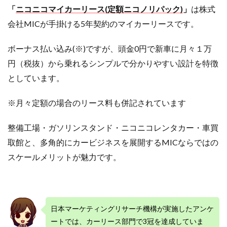
スプ
「
ニコニコマイカーリース(定額ニコノリパック)
」
は株式
ラ
ン！
会社MICが手掛ける5年契約のマイカーリースです。
2
ボーナス払い込み(※)ですが、頭金0円で新車に月々１万
ニコ
ニコ
円（税抜）から乗れるシンプルで分かりやすい設計を特徴
マイ
カー
としています。
リー
ス
※月々定額の場合のリース料も併記されています
(定
額ニ
コノ
整備工場・ガソリンスタンド・ニコニコレンタカー・車買
リパ
ッ
取館と、多角的にカービジネスを展開するMICならではの
ク)
スケールメリットが魅力です。
のメ
リッ
ト
2.1
シン
日本マーケティングリサーチ機構が実施したアンケ
プル
ートでは、カーリース部門で3冠を達成していま
な